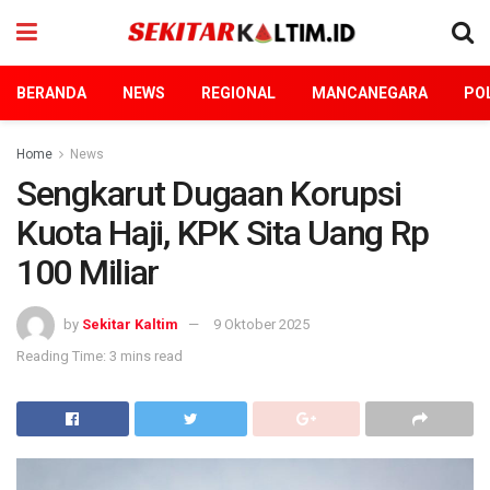
BERANDA
NEWS
REGIONAL
MANCANEGARA
POL
Home
News
Sengkarut Dugaan Korupsi
Kuota Haji, KPK Sita Uang Rp
100 Miliar
by
Sekitar Kaltim
9 Oktober 2025
Reading Time: 3 mins read