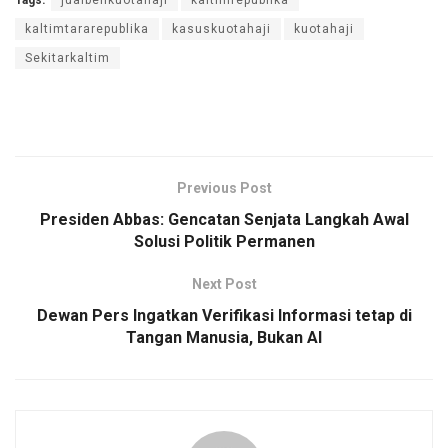
Tags:
jualbelikuotahaji
kaltimrepublika
kaltimtararepublika
kasuskuotahaji
kuotahaji
Sekitarkaltim
Previous Post
Presiden Abbas: Gencatan Senjata Langkah Awal
Solusi Politik Permanen
Next Post
Dewan Pers Ingatkan Verifikasi Informasi tetap di
Tangan Manusia, Bukan AI