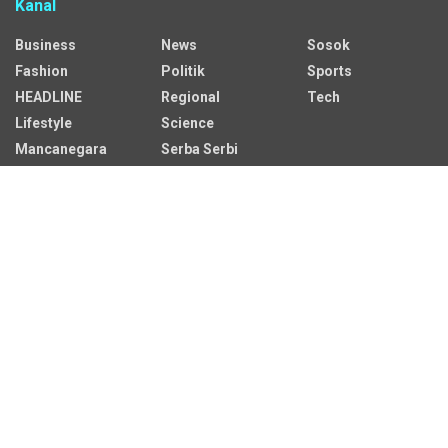
Kanal
Business
News
Sosok
Fashion
Politik
Sports
HEADLINE
Regional
Tech
Lifestyle
Science
Mancanegara
Serba Serbi
Alamat Redaksi
Jalan Adil Makmur No. 10, Baru Ilir, Balikpapan Barat, Kota
Balikpapan.
Kontak Iklan:
CP: +62 822-9986-7079
Email:
iklan@sekitarkaltim.id I redaksi@sekitarkaltim.id
redaksisekitarkaltim@gmail.com