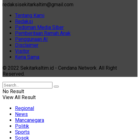
redaksisekitarkaltim@gmail.com
Tentang Kami
Redaksi
Pedoman Media Siber
Pemberitaan Ramah Anak
Penggunaan AI
Disclaimer
Visitor
Kerja Sama
© 2022 Sekitarkaltim.id - Cendana Network. All Right
Reserved.
No Result
View All Result
Regional
News
Mancanegara
Politik
Sports
Sosok