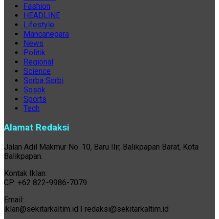
Fashion
HEADLINE
Lifestyle
Mancanegara
News
Politik
Regional
Science
Serba Serbi
Sosok
Sports
Tech
Alamat Redaksi
Jalan Adil Makmur No. 10, Baru Ilir, Balikpapan Barat, Kota
Balikpapan.
Kontak Iklan:
CP: +62 822-9986-7079
Email:
iklan@sekitarkaltim.id I redaksi@sekitarkaltim.id