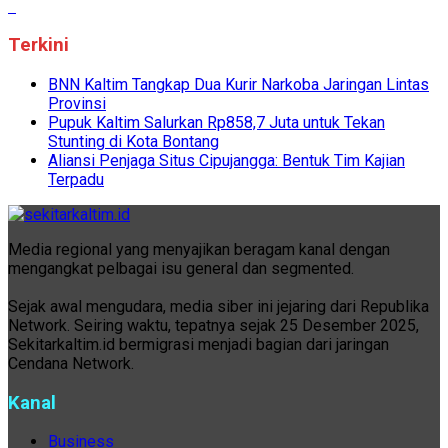
Terkini
BNN Kaltim Tangkap Dua Kurir Narkoba Jaringan Lintas
Provinsi
Pupuk Kaltim Salurkan Rp858,7 Juta untuk Tekan
Stunting di Kota Bontang
Aliansi Penjaga Situs Cipujangga: Bentuk Tim Kajian
Terpadu
Media regional yang menyajikan beragam kanal dengan
mengangkat pelbagai isu general dan segmented.
Sejak awal mengudara, media siber ini jejaring dari Republika
Network. Seiring waktu, tepatnya sejak 25 Desember 2025,
Sekitarkaltim.id bermigrasi menjadi bagian dari jaringan
Cendana Network.
Kanal
Business