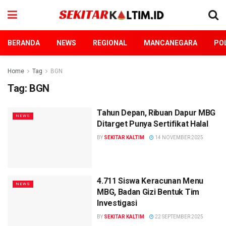
BERANDA
NEWS
REGIONAL
MANCANEGARA
POL
Home
Tag
BGN
Tag:
BGN
Tahun Depan, Ribuan Dapur MBG
NEWS
Ditarget Punya Sertifikat Halal
BY
SEKITAR KALTIM
14 NOVEMBER 2025
4.711 Siswa Keracunan Menu
NEWS
MBG, Badan Gizi Bentuk Tim
Investigasi
BY
SEKITAR KALTIM
22 SEPTEMBER 2025