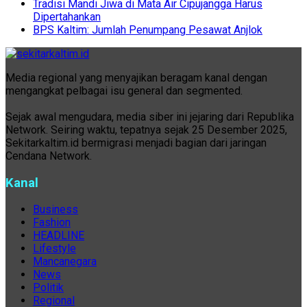
Tradisi Mandi Jiwa di Mata Air Cipujangga Harus
Dipertahankan
BPS Kaltim: Jumlah Penumpang Pesawat Anjlok
Media regional yang menyajikan beragam kanal dengan
mengangkat pelbagai isu general dan segmented.
Sejak awal mengudara, media siber ini jejaring dari Republika
Network. Seiring waktu, tepatnya sejak 25 Desember 2025,
Sekitarkaltim.id bermigrasi menjadi bagian dari jaringan
Cendana Network.
Kanal
Business
Fashion
HEADLINE
Lifestyle
Mancanegara
News
Politik
Regional