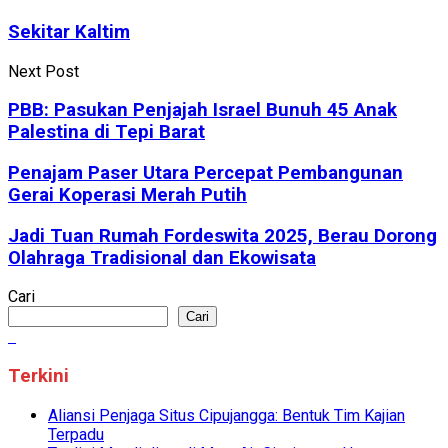
Sekitar Kaltim
Next Post
PBB: Pasukan Penjajah Israel Bunuh 45 Anak
Palestina di Tepi Barat
Penajam Paser Utara Percepat Pembangunan
Gerai Koperasi Merah Putih
Jadi Tuan Rumah Fordeswita 2025, Berau Dorong
Olahraga Tradisional dan Ekowisata
Cari
Cari
Terkini
Aliansi Penjaga Situs Cipujangga: Bentuk Tim Kajian
Terpadu