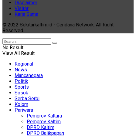
Disclaimer
Visitor
Kerja Sama
© 2022 Sekitarkaltim.id - Cendana Network. All Right
Reserved.
No Result
View All Result
Regional
News
Mancanegara
Politik
Sports
Sosok
Serba Serbi
Kolom
Pariwara
Pemprov Kaltara
Pemprov Kaltim
DPRD Kaltim
DPRD Balikpapan