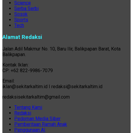
Science
Serba Serbi
Sosok
Sports
Tech
Alamat Redaksi
Jalan Adil Makmur No. 10, Baru Ilir, Balikpapan Barat, Kota
Balikpapan.
Kontak Iklan:
CP: +62 822-9986-7079
Email:
iklan@sekitarkaltim.id I redaksi@sekitarkaltim.id
redaksisekitarkaltim@gmail.com
Tentang Kami
Redaksi
Pedoman Media Siber
Pemberitaan Ramah Anak
Penggunaan AI