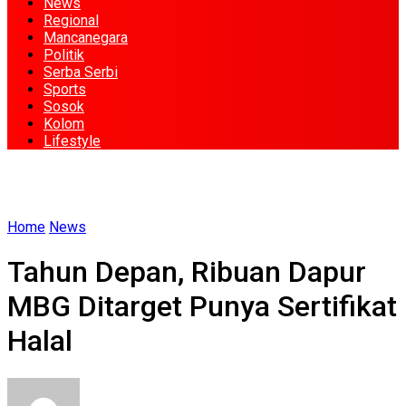
News
Regional
Mancanegara
Politik
Serba Serbi
Sports
Sosok
Kolom
Lifestyle
Home
News
Tahun Depan, Ribuan Dapur
MBG Ditarget Punya Sertifikat
Halal