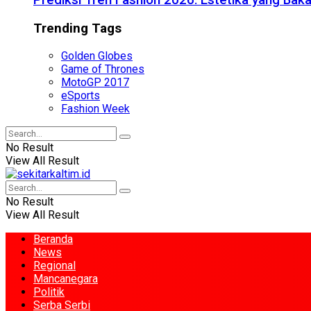
Prediksi Tren Fashion 2026: Estetika yang Bak
Trending Tags
Golden Globes
Game of Thrones
MotoGP 2017
eSports
Fashion Week
No Result
View All Result
No Result
View All Result
Beranda
News
Regional
Mancanegara
Politik
Serba Serbi