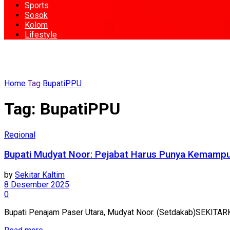
Sports
Sosok
Kolom
Lifestyle
Home
Tag
BupatiPPU
Tag:
BupatiPPU
Regional
Bupati Mudyat Noor: Pejabat Harus Punya Kemampua
by
Sekitar Kaltim
8 Desember 2025
0
Bupati Penajam Paser Utara, Mudyat Noor. (Setdakab)SEKITARK