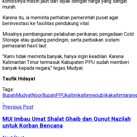
kondisinya masih jauh dari layak dengan harga yang sangat
murah.
Karena itu, ia meminta perhatian pemerintah pusat agar
berinvestasi ke fasilitas pendukung vital.
Misalnya pembangunan pelabuhan perikanan, pengadaan Cold
Storage atau gudang pendingin, serta perbaikan sistem
pemasaran hasil laut.
"Kami tidak meminta banyak, hanya ingin keadilan. Karena
Kalimantan Timur termasuk Kabupaten PPU sudah memberi
banyak kepada negara," tegas Mudyat.
Taufik Hidayat
Tags:
BupatiMudyatNoor
BupatiPPU
kaltim
kaltimrepublika
kaltimtarare
Previous Post
MUI Imbau Umat Shalat Ghaib dan Qunut Nazilah
untuk Korban Bencana