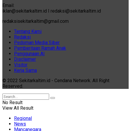
Email:
iklan@sekitarkaltim.id I redaksi@sekitarkaltim.id
redaksisekitarkaltim@gmail.com
Tentang Kami
Redaksi
Pedoman Media Siber
Pemberitaan Ramah Anak
Penggunaan AI
Disclaimer
Visitor
Kerja Sama
© 2022 Sekitarkaltim.id - Cendana Network. All Right
Reserved.
No Result
View All Result
Regional
News
Mancanegara