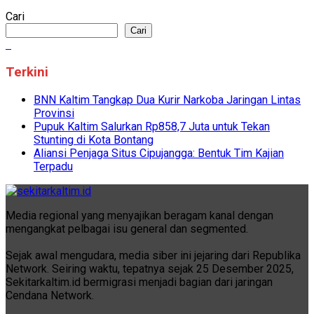
Cari
Cari
Terkini
BNN Kaltim Tangkap Dua Kurir Narkoba Jaringan Lintas
Provinsi
Pupuk Kaltim Salurkan Rp858,7 Juta untuk Tekan
Stunting di Kota Bontang
Aliansi Penjaga Situs Cipujangga: Bentuk Tim Kajian
Terpadu
Media regional yang menyajikan beragam kanal dengan
mengangkat pelbagai isu general dan segmented.
Sejak awal mengudara, media siber ini jejaring dari Republika
Network. Seiring waktu, tepatnya sejak 25 Desember 2025,
Sekitarkaltim.id bermigrasi menjadi bagian dari jaringan
Cendana Network.