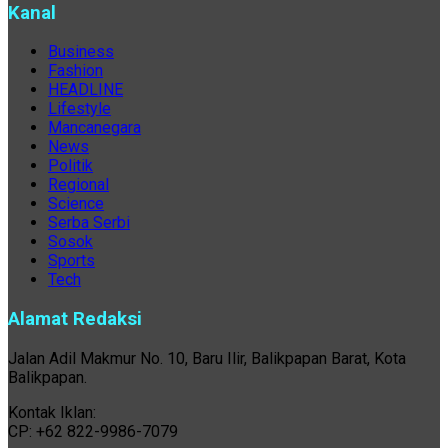
Kanal
Business
Fashion
HEADLINE
Lifestyle
Mancanegara
News
Politik
Regional
Science
Serba Serbi
Sosok
Sports
Tech
Alamat Redaksi
Jalan Adil Makmur No. 10, Baru Ilir, Balikpapan Barat, Kota
Balikpapan.
Kontak Iklan:
CP: +62 822-9986-7079