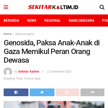
BERANDA
NEWS
REGIONAL
MANCANEGARA
POL
Home
Mancanegara
Genosida, Paksa Anak-Anak di
Gaza Memikul Peran Orang
Dewasa
by
Sekitar Kaltim
2 Desember 2025
Reading Time: 5 mins read