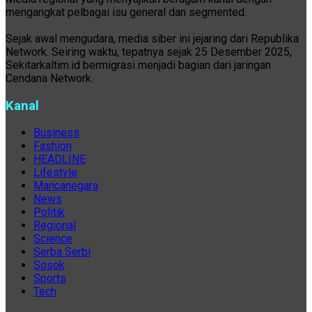
mengangkat pelbagai isu general dan segmented.
Sejak awal mengudara, media siber ini jejaring dari Republika
Network. Seiring waktu, tepatnya sejak 25 Desember 2025,
Sekitarkaltim.id bermigrasi menjadi bagian dari jaringan
Cendana Network.
Kanal
Business
Fashion
HEADLINE
Lifestyle
Mancanegara
News
Politik
Regional
Science
Serba Serbi
Sosok
Sports
Tech