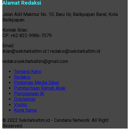
Alamat Redaksi
Jalan Adil Makmur No. 10, Baru Ilir, Balikpapan Barat, Kota
Balikpapan.
Kontak Iklan:
CP: +62 822-9986-7079
Email:
iklan@sekitarkaltim.id I redaksi@sekitarkaltim.id
redaksisekitarkaltim@gmail.com
Tentang Kami
Redaksi
Pedoman Media Siber
Pemberitaan Ramah Anak
Penggunaan AI
Disclaimer
Visitor
Kerja Sama
© 2022 Sekitarkaltim.id - Cendana Network. All Right
Reserved.