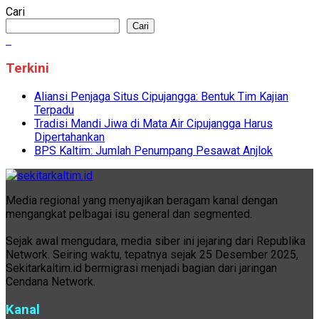
Cari
Cari
Terkini
Aliansi Penjaga Situs Cipujangga: Bentuk Tim Kajian
Terpadu
Tradisi Mandi Jiwa di Mata Air Cipujangga Harus
Dipertahankan
BPS Kaltim: Jumlah Penumpang Pesawat Anjlok
Media regional yang menyajikan beragam kanal dengan
mengangkat pelbagai isu general dan segmented.
Sejak awal mengudara, media siber ini jejaring dari Republika
Network. Seiring waktu, tepatnya sejak 25 Desember 2025,
Sekitarkaltim.id bermigrasi menjadi bagian dari jaringan
Cendana Network.
Kanal