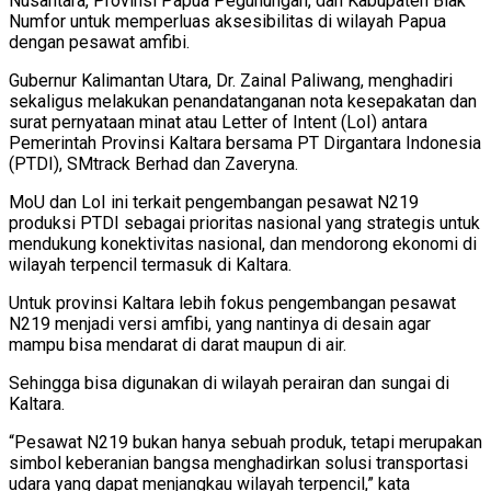
Nusantara, Provinsi Papua Pegunungan, dan Kabupaten Biak
Numfor untuk memperluas aksesibilitas di wilayah Papua
dengan pesawat amfibi.
Gubernur Kalimantan Utara, Dr. Zainal Paliwang, menghadiri
sekaligus melakukan penandatanganan nota kesepakatan dan
surat pernyataan minat atau Letter of Intent (LoI) antara
Pemerintah Provinsi Kaltara bersama PT Dirgantara Indonesia
(PTDI), SMtrack Berhad dan Zaveryna.
MoU dan LoI ini terkait pengembangan pesawat N219
produksi PTDI sebagai prioritas nasional yang strategis untuk
mendukung konektivitas nasional, dan mendorong ekonomi di
wilayah terpencil termasuk di Kaltara.
Untuk provinsi Kaltara lebih fokus pengembangan pesawat
N219 menjadi versi amfibi, yang nantinya di desain agar
mampu bisa mendarat di darat maupun di air.
Sehingga bisa digunakan di wilayah perairan dan sungai di
Kaltara.
“Pesawat N219 bukan hanya sebuah produk, tetapi merupakan
simbol keberanian bangsa menghadirkan solusi transportasi
udara yang dapat menjangkau wilayah terpencil,” kata