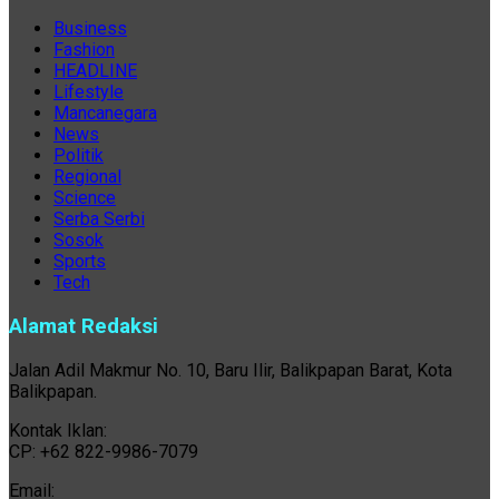
Business
Fashion
HEADLINE
Lifestyle
Mancanegara
News
Politik
Regional
Science
Serba Serbi
Sosok
Sports
Tech
Alamat Redaksi
Jalan Adil Makmur No. 10, Baru Ilir, Balikpapan Barat, Kota
Balikpapan.
Kontak Iklan:
CP: +62 822-9986-7079
Email: