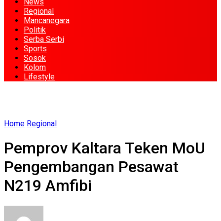
News
Regional
Mancanegara
Politik
Serba Serbi
Sports
Sosok
Kolom
Lifestyle
Home
Regional
Pemprov Kaltara Teken MoU
Pengembangan Pesawat
N219 Amfibi