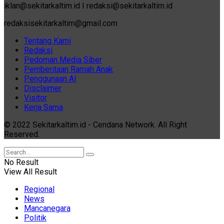
iklan@sekitarkaltim.id I redaksi@sekitarkaltim.id
redaksisekitarkaltim@gmail.com
Tentang Kami
Redaksi
Pedoman Media Siber
Pemberitaan Ramah Anak
Penggunaan AI
Disclaimer
Visitor
Kerja Sama
© 2022 Sekitarkaltim.id - Cendana Network. All Right
Reserved.
No Result
View All Result
Regional
News
Mancanegara
Politik