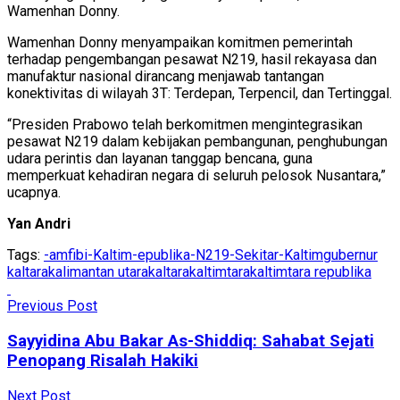
Wamenhan Donny.
Wamenhan Donny menyampaikan komitmen pemerintah
terhadap pengembangan pesawat N219, hasil rekayasa dan
manufaktur nasional dirancang menjawab tantangan
konektivitas di wilayah 3T: Terdepan, Terpencil, dan Tertinggal.
“Presiden Prabowo telah berkomitmen mengintegrasikan
pesawat N219 dalam kebijakan pembangunan, penghubungan
udara perintis dan layanan tanggap bencana, guna
memperkuat kehadiran negara di seluruh pelosok Nusantara,”
ucapnya.
Yan Andri
Tags:
-amfibi
-Kaltim-epublika
-N219
-Sekitar-Kaltim
gubernur
kaltara
kalimantan utara
kaltara
kaltimtara
kaltimtara republika
Previous Post
Sayyidina Abu Bakar As-Shiddiq: Sahabat Sejati
Penopang Risalah Hakiki
Next Post