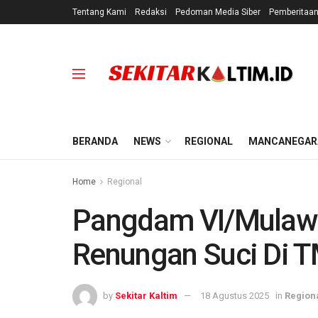
Tentang Kami
Redaksi
Pedoman Media Siber
Pemberitaa
BERANDA
NEWS
REGIONAL
MANCANEGAR
Home
Regional
Pangdam VI/Mulaw
Renungan Suci Di 
by
Sekitar Kaltim
18 Agustus 2025
in
Region