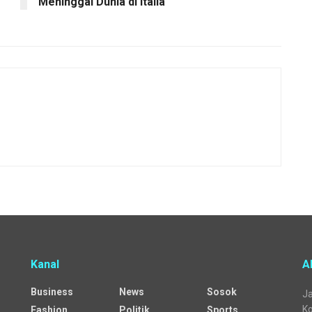
Meninggal Dunia di Italia
Kanal
A
Business
News
Sosok
Ja
Ko
Fashion
Politik
Sports