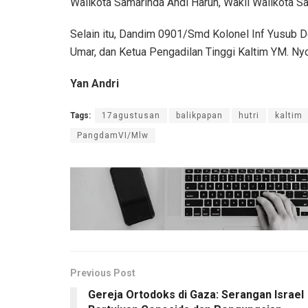
Walikota Samarinda Andi Harun, Wakil Walikota Sa
Selain itu, Dandim 0901/Smd Kolonel Inf Yusub 
Umar, dan Ketua Pengadilan Tinggi Kaltim YM. N
Yan Andri
Tags:
17agustusan
balikpapan
hutri
kaltim
PangdamVI/Mlw
Previous Post
Gereja Ortodoks di Gaza: Serangan Israel