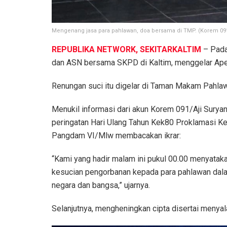
Mengenang jasa para pahlawan, doa bersama di TMP. (Korem 09
REPUBLIKA NETWORK, SEKITARKALTIM
– Pada 
dan ASN bersama SKPD di Kaltim, menggelar Ape
Renungan suci itu digelar di Taman Makam Pahla
Menukil informasi dari akun Korem 091/Aji Suryan
peringatan Hari Ulang Tahun Kek80 Proklamasi Ke
Pangdam VI/Mlw membacakan ikrar:
“Kami yang hadir malam ini pukul 00.00 menyatak
kesucian pengorbanan kepada para pahlawan dal
negara dan bangsa,” ujarnya.
Selanjutnya, mengheningkan cipta disertai menyal