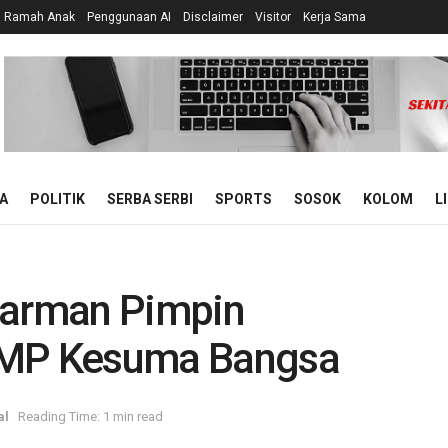
n Ramah Anak
Penggunaan AI
Disclaimer
Visitor
Kerja Sama
A
POLITIK
SERBA SERBI
SPORTS
SOSOK
KOLOM
L
arman Pimpin
TMP Kesuma Bangsa
al
Reading Time: 1 min read