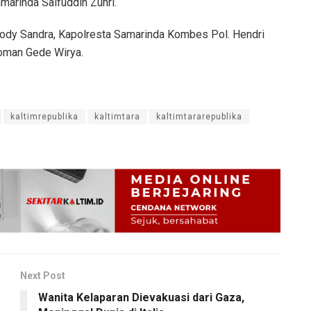
marinda Saifuddin Zuhri.
Dody Sandra, Kapolresta Samarinda Kombes Pol. Hendri
yoman Gede Wirya.
kaltimrepublika
kaltimtara
kaltimtararepublika
Next Post
Wanita Kelaparan Dievakuasi dari Gaza,