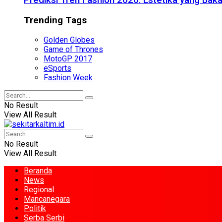
Prediksi Tren Fashion 2026: Estetika yang Bak
Trending Tags
Golden Globes
Game of Thrones
MotoGP 2017
eSports
Fashion Week
No Result
View All Result
No Result
View All Result
Beranda
News
Regional
Mancanegara
Politik
Serba Serbi