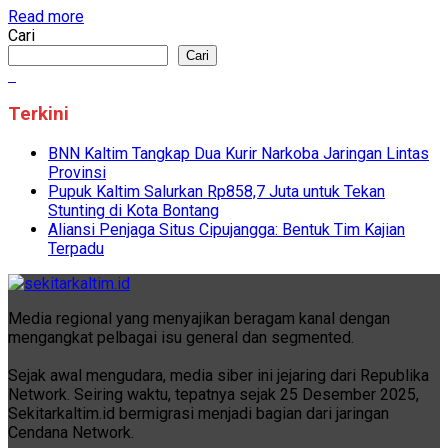
Read more
Cari
Cari
Terkini
BNN Kaltim Tangkap Dua Kurir Narkoba Jaringan Lintas
Provinsi
Pupuk Kaltim Salurkan Rp858,7 Juta untuk Tekan
Stunting di Kota Bontang
Aliansi Penjaga Situs Cipujangga: Bentuk Tim Kajian
Terpadu
Media regional yang menyajikan beragam kanal dengan
mengangkat pelbagai isu general dan segmented.
Sejak awal mengudara, media siber ini jejaring dari Republika
Network. Seiring waktu, tepatnya sejak 25 Desember 2025,
Sekitarkaltim.id bermigrasi menjadi bagian dari jaringan
Cendana Network.