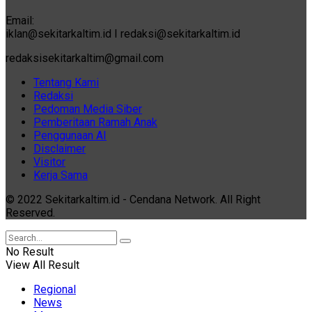
Email:
iklan@sekitarkaltim.id I redaksi@sekitarkaltim.id
redaksisekitarkaltim@gmail.com
Tentang Kami
Redaksi
Pedoman Media Siber
Pemberitaan Ramah Anak
Penggunaan AI
Disclaimer
Visitor
Kerja Sama
© 2022 Sekitarkaltim.id - Cendana Network. All Right
Reserved.
No Result
View All Result
Regional
News