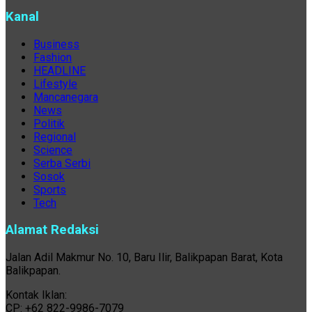
Kanal
Business
Fashion
HEADLINE
Lifestyle
Mancanegara
News
Politik
Regional
Science
Serba Serbi
Sosok
Sports
Tech
Alamat Redaksi
Jalan Adil Makmur No. 10, Baru Ilir, Balikpapan Barat, Kota
Balikpapan.
Kontak Iklan:
CP: +62 822-9986-7079