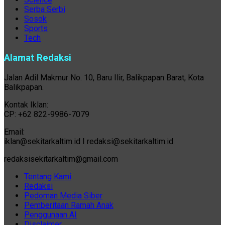
Serba Serbi
Sosok
Sports
Tech
Alamat Redaksi
Jalan Adil Makmur No. 10, Baru Ilir, Balikpapan Barat, Kota
Balikpapan.
Kontak Iklan:
CP: +62 822-9986-7079
Email:
iklan@sekitarkaltim.id I redaksi@sekitarkaltim.id
redaksisekitarkaltim@gmail.com
Tentang Kami
Redaksi
Pedoman Media Siber
Pemberitaan Ramah Anak
Penggunaan AI
Disclaimer