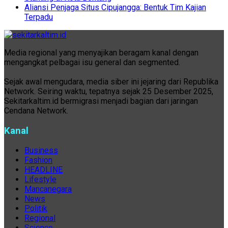
Aliansi Penjaga Situs Cipujangga: Bentuk Tim Kajian
Terpadu
Media regional yang menyajikan beragam kanal dengan
mengangkat pelbagai isu general dan segmented.
Sejak awal mengudara, media siber ini jejaring dari Republika
Network. Seiring waktu, tepatnya sejak 25 Desember 2025,
Sekitarkaltim.id bermigrasi menjadi bagian dari jaringan
Cendana Network.
Kanal
Business
Fashion
HEADLINE
Lifestyle
Mancanegara
News
Politik
Regional
Science