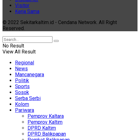
Visitor
Kerja Sama
© 2022 Sekitarkaltim.id - Cendana Network. All Right
Reserved.
No Result
View All Result
Regional
News
Mancanegara
Politik
Sports
Sosok
Serba Serbi
Kolom
Pariwara
Pemprov Kaltara
Pemprov Kaltim
DPRD Kaltim
DPRD Balikpapan
Pemkot Balikpapan