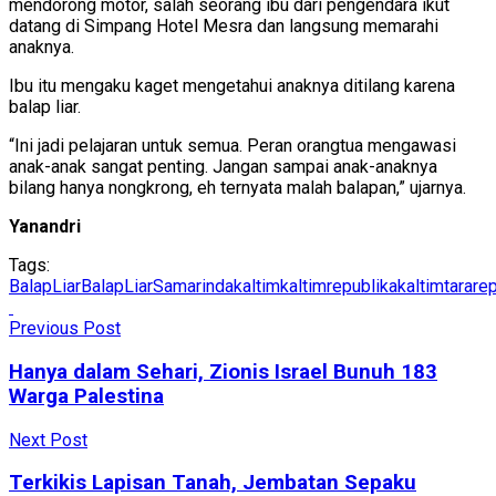
mendorong motor, salah seorang ibu dari pengendara ikut
datang di Simpang Hotel Mesra dan langsung memarahi
anaknya.
Ibu itu mengaku kaget mengetahui anaknya ditilang karena
balap liar.
“Ini jadi pelajaran untuk semua. Peran orangtua mengawasi
anak-anak sangat penting. Jangan sampai anak-anaknya
bilang hanya nongkrong, eh ternyata malah balapan,” ujarnya.
Yanandri
Tags:
BalapLiar
BalapLiarSamarinda
kaltim
kaltimrepublika
kaltimtarare
Previous Post
Hanya dalam Sehari, Zionis Israel Bunuh 183
Warga Palestina
Next Post
Terkikis Lapisan Tanah, Jembatan Sepaku