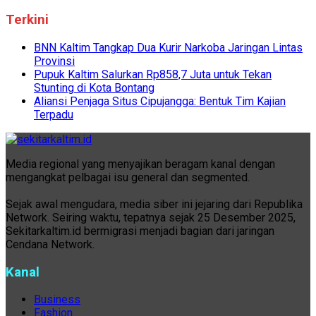
Terkini
BNN Kaltim Tangkap Dua Kurir Narkoba Jaringan Lintas
Provinsi
Pupuk Kaltim Salurkan Rp858,7 Juta untuk Tekan
Stunting di Kota Bontang
Aliansi Penjaga Situs Cipujangga: Bentuk Tim Kajian
Terpadu
Media regional yang menyajikan beragam kanal dengan
mengangkat pelbagai isu general dan segmented.
Sejak awal mengudara, media siber ini jejaring dari Republika
Network. Seiring waktu, tepatnya sejak 25 Desember 2025,
Sekitarkaltim.id bermigrasi menjadi bagian dari jaringan
Cendana Network.
Kanal
Business
Fashion