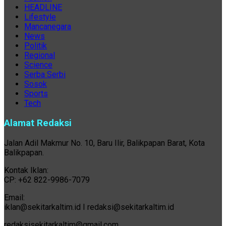
HEADLINE
Lifestyle
Mancanegara
News
Politik
Regional
Science
Serba Serbi
Sosok
Sports
Tech
Alamat Redaksi
Jalan Adil Makmur No. 10, Baru Ilir, Balikpapan Barat, Kota
Balikpapan.
Kontak Iklan:
CP: +62 822-9986-7079
Email:
iklan@sekitarkaltim.id I redaksi@sekitarkaltim.id
redaksisekitarkaltim@gmail.com