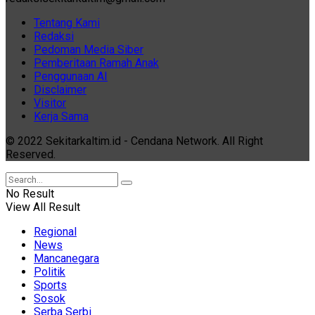
Tentang Kami
Redaksi
Pedoman Media Siber
Pemberitaan Ramah Anak
Penggunaan AI
Disclaimer
Visitor
Kerja Sama
© 2022 Sekitarkaltim.id - Cendana Network. All Right
Reserved.
No Result
View All Result
Regional
News
Mancanegara
Politik
Sports
Sosok
Serba Serbi