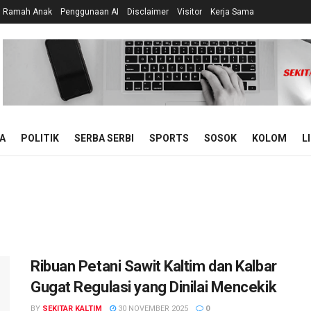
n Ramah Anak
Penggunaan AI
Disclaimer
Visitor
Kerja Sama
A
POLITIK
SERBA SERBI
SPORTS
SOSOK
KOLOM
L
Ribuan Petani Sawit Kaltim dan Kalbar
Gugat Regulasi yang Dinilai Mencekik
BY
SEKITAR KALTIM
30 NOVEMBER 2025
0