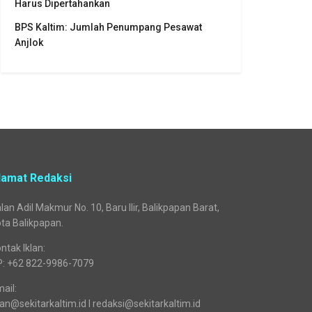
Harus Dipertahankan
BPS Kaltim: Jumlah Penumpang Pesawat
Anjlok
lamat Redaksi
lan Adil Makmur No. 10, Baru Ilir, Balikpapan Barat,
ta Balikpapan.
ntak Iklan:
P: +62 822-9986-7079
ail:
lan@sekitarkaltim.id I redaksi@sekitarkaltim.id