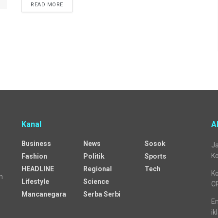
READ MORE
Kanal
A
Business
News
Sosok
Ja
Ko
Fashion
Politik
Sports
HEADLINE
Regional
Tech
Ko
n
Lifestyle
Science
C
Mancanegara
Serba Serbi
Em
ik