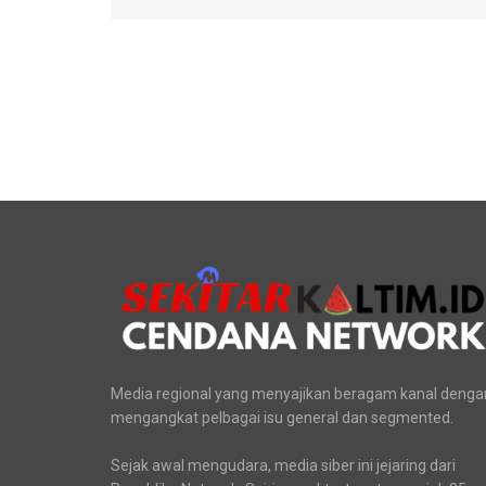
Media regional yang menyajikan beragam kanal denga
mengangkat pelbagai isu general dan segmented.
Sejak awal mengudara, media siber ini jejaring dari