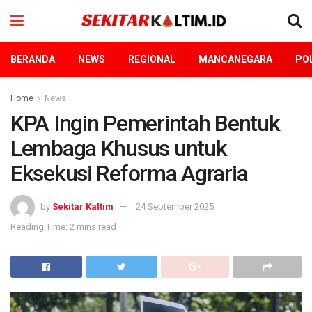
BERANDA
NEWS
REGIONAL
MANCANEGARA
POL
Home
News
KPA Ingin Pemerintah Bentuk
Lembaga Khusus untuk
Eksekusi Reforma Agraria
by
Sekitar Kaltim
24 September 2025
Reading Time: 2 mins read