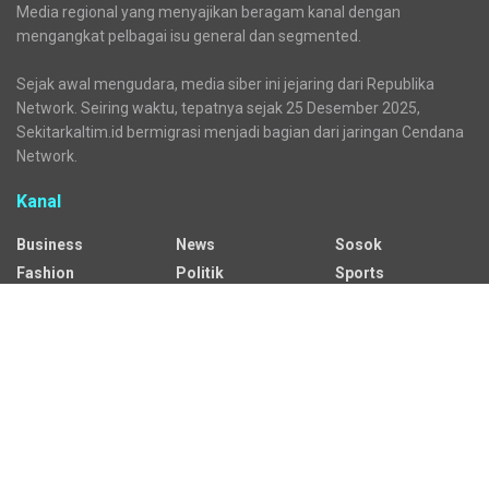
Media regional yang menyajikan beragam kanal dengan
mengangkat pelbagai isu general dan segmented.
Sejak awal mengudara, media siber ini jejaring dari Republika
Network. Seiring waktu, tepatnya sejak 25 Desember 2025,
Sekitarkaltim.id bermigrasi menjadi bagian dari jaringan Cendana
Network.
Kanal
Business
News
Sosok
Fashion
Politik
Sports
HEADLINE
Regional
Tech
Lifestyle
Science
Mancanegara
Serba Serbi
Alamat Redaksi
Jalan Adil Makmur No. 10, Baru Ilir, Balikpapan Barat, Kota
Balikpapan.