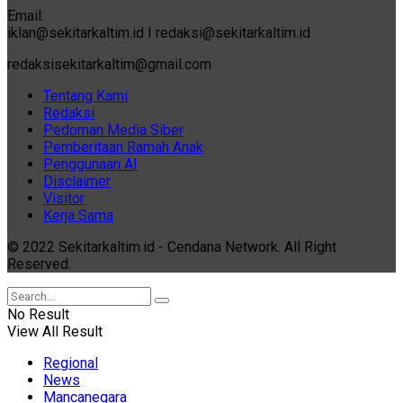
Email:
iklan@sekitarkaltim.id I redaksi@sekitarkaltim.id
redaksisekitarkaltim@gmail.com
Tentang Kami
Redaksi
Pedoman Media Siber
Pemberitaan Ramah Anak
Penggunaan AI
Disclaimer
Visitor
Kerja Sama
© 2022 Sekitarkaltim.id - Cendana Network. All Right
Reserved.
No Result
View All Result
Regional
News
Mancanegara