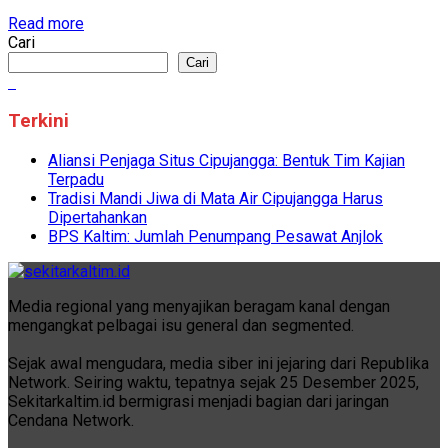
Read more
Cari
Cari
Terkini
Aliansi Penjaga Situs Cipujangga: Bentuk Tim Kajian
Terpadu
Tradisi Mandi Jiwa di Mata Air Cipujangga Harus
Dipertahankan
BPS Kaltim: Jumlah Penumpang Pesawat Anjlok
Media regional yang menyajikan beragam kanal dengan
mengangkat pelbagai isu general dan segmented.
Sejak awal mengudara, media siber ini jejaring dari Republika
Network. Seiring waktu, tepatnya sejak 25 Desember 2025,
Sekitarkaltim.id bermigrasi menjadi bagian dari jaringan
Cendana Network.