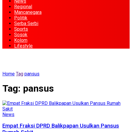
News
Regional
Mancanegara
Politik
Serba Serbi
Sports
Sosok
Kolom
Lifestyle
Home
Tag
pansus
Tag:
pansus
News
Empat Fraksi DPRD Balikpapan Usulkan Pansus