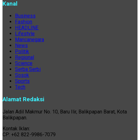
Kanal
Business
Fashion
HEADLINE
Lifestyle
Mancanegara
News
Politik
Regional
Science
Serba Serbi
Sosok
Sports
Tech
Alamat Redaksi
Jalan Adil Makmur No. 10, Baru Ilir, Balikpapan Barat, Kota
Balikpapan.
Kontak Iklan:
CP: +62 822-9986-7079