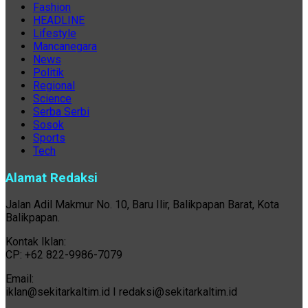
Fashion
HEADLINE
Lifestyle
Mancanegara
News
Politik
Regional
Science
Serba Serbi
Sosok
Sports
Tech
Alamat Redaksi
Jalan Adil Makmur No. 10, Baru Ilir, Balikpapan Barat, Kota
Balikpapan.
Kontak Iklan:
CP: +62 822-9986-7079
Email:
iklan@sekitarkaltim.id I redaksi@sekitarkaltim.id