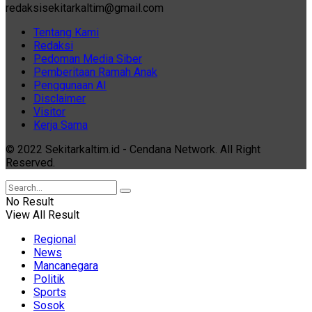
redaksisekitarkaltim@gmail.com
Tentang Kami
Redaksi
Pedoman Media Siber
Pemberitaan Ramah Anak
Penggunaan AI
Disclaimer
Visitor
Kerja Sama
© 2022 Sekitarkaltim.id - Cendana Network. All Right
Reserved.
No Result
View All Result
Regional
News
Mancanegara
Politik
Sports
Sosok