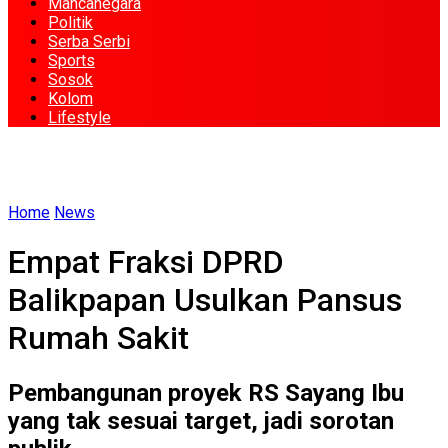
Mancanegara
Politik
Serba Serbi
Sports
Sosok
Kolom
Lifestyle
Home
News
Empat Fraksi DPRD
Balikpapan Usulkan Pansus
Rumah Sakit
Pembangunan proyek RS Sayang Ibu
yang tak sesuai target, jadi sorotan