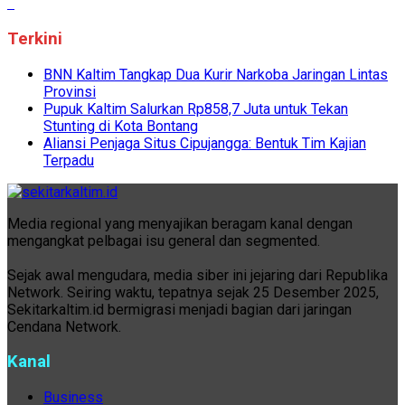
Terkini
BNN Kaltim Tangkap Dua Kurir Narkoba Jaringan Lintas
Provinsi
Pupuk Kaltim Salurkan Rp858,7 Juta untuk Tekan
Stunting di Kota Bontang
Aliansi Penjaga Situs Cipujangga: Bentuk Tim Kajian
Terpadu
Media regional yang menyajikan beragam kanal dengan
mengangkat pelbagai isu general dan segmented.
Sejak awal mengudara, media siber ini jejaring dari Republika
Network. Seiring waktu, tepatnya sejak 25 Desember 2025,
Sekitarkaltim.id bermigrasi menjadi bagian dari jaringan
Cendana Network.
Kanal
Business