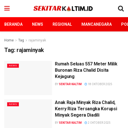
BERANDA
NEWS
REGIONAL
MANCANEGARA
POL
Home
Tag
rajaminyak
Tag:
rajaminyak
Rumah Seluas 557 Meter Milik
NEWS
Buronan Riza Chalid Disita
Kejagung
BY
SEKITAR KALTIM
18 OKTOBER 2025
Anak Raja Minyak Riza Chalid,
NEWS
Kerry Riza Tersangka Korupsi
Minyak Segera Diadili
BY
SEKITAR KALTIM
2 OKTOBER 2025