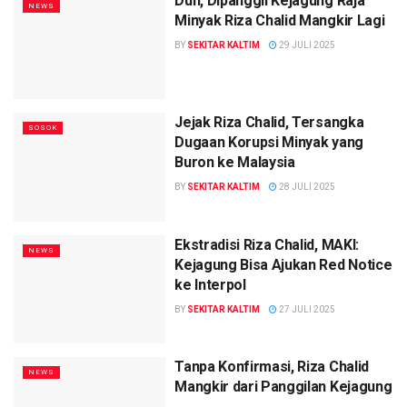
Duh, Dipanggil Kejagung Raja
NEWS
Minyak Riza Chalid Mangkir Lagi
BY
SEKITAR KALTIM
29 JULI 2025
Jejak Riza Chalid, Tersangka
SOSOK
Dugaan Korupsi Minyak yang
Buron ke Malaysia
BY
SEKITAR KALTIM
28 JULI 2025
Ekstradisi Riza Chalid, MAKI:
NEWS
Kejagung Bisa Ajukan Red Notice
ke Interpol
BY
SEKITAR KALTIM
27 JULI 2025
Tanpa Konfirmasi, Riza Chalid
NEWS
Mangkir dari Panggilan Kejagung