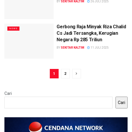
BY
SEKITAR KALTIM
26 JULI 2025
Gerbong Raja Minyak Riza Chalid
NEWS
Cs Jadi Tersangka, Kerugian
Negara Rp 285 Triliun
BY
SEKITAR KALTIM
11 JULI 2025
1
2
Cari
Cari