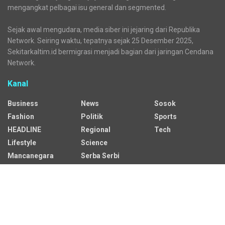
mengangkat pelbagai isu general dan segmented.
Sejak awal mengudara, media siber ini jejaring dari Republika
Network. Seiring waktu, tepatnya sejak 25 Desember 2025,
Sekitarkaltim.id bermigrasi menjadi bagian dari jaringan Cendana
Network.
Kanal
Business
News
Sosok
Fashion
Politik
Sports
HEADLINE
Regional
Tech
Lifestyle
Science
Mancanegara
Serba Serbi
Alamat Redaksi
Jalan Adil Makmur No. 10, Baru Ilir, Balikpapan Barat, Kota
Balikpapan.