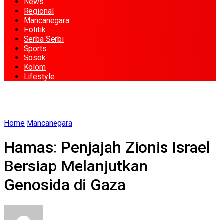
News
Regional
Mancanegara
Politik
Serba Serbi
Sports
Sosok
Kolom
Lifestyle
Home
Mancanegara
Hamas: Penjajah Zionis Israel
Bersiap Melanjutkan
Genosida di Gaza