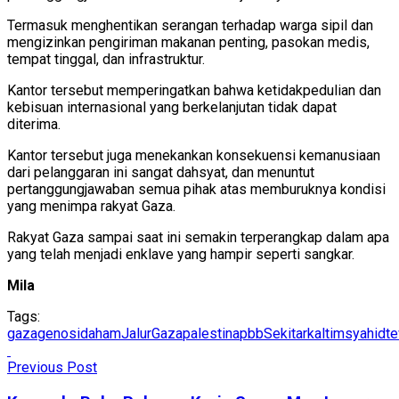
Termasuk menghentikan serangan terhadap warga sipil dan
mengizinkan pengiriman makanan penting, pasokan medis,
tempat tinggal, dan infrastruktur.
Kantor tersebut memperingatkan bahwa ketidakpedulian dan
kebisuan internasional yang berkelanjutan tidak dapat
diterima.
Kantor tersebut juga menekankan konsekuensi kemanusiaan
dari pelanggaran ini sangat dahsyat, dan menuntut
pertanggungjawaban semua pihak atas memburuknya kondisi
yang menimpa rakyat Gaza.
Rakyat Gaza sampai saat ini semakin terperangkap dalam apa
yang telah menjadi enklave yang hampir seperti sangkar.
Mila
Tags:
gaza
genosida
ham
JalurGaza
palestina
pbb
Sekitarkaltim
syahid
t
Previous Post