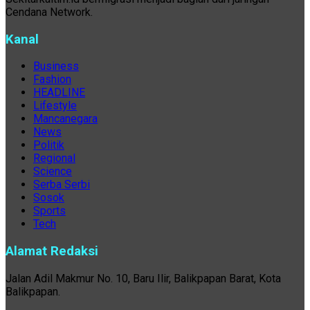
Cendana Network.
Kanal
Business
Fashion
HEADLINE
Lifestyle
Mancanegara
News
Politik
Regional
Science
Serba Serbi
Sosok
Sports
Tech
Alamat Redaksi
Jalan Adil Makmur No. 10, Baru Ilir, Balikpapan Barat, Kota
Balikpapan.