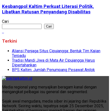
Kesbangpol Kaltim Perkuat Literasi Politik,
Libatkan Ratusan Penyandang Disabilitas
Cari
Cari
Terkini
Aliansi Penjaga Situs Cipujangga: Bentuk Tim Kajian
Terpadu
Tradisi Mandi Jiwa di Mata Air Cipujangga Harus
Dipertahankan
BPS Kaltim: Jumlah Penumpang Pesawat Anjlok
Media regional yang menyajikan beragam kanal dengan
mengangkat pelbagai isu general dan segmented.
Sejak awal mengudara, media siber ini jejaring dari Republika
Network. Seiring waktu, tepatnya sejak 25 Desember 2025,
Sekitarkaltim.id bermigrasi menjadi bagian dari jaringan