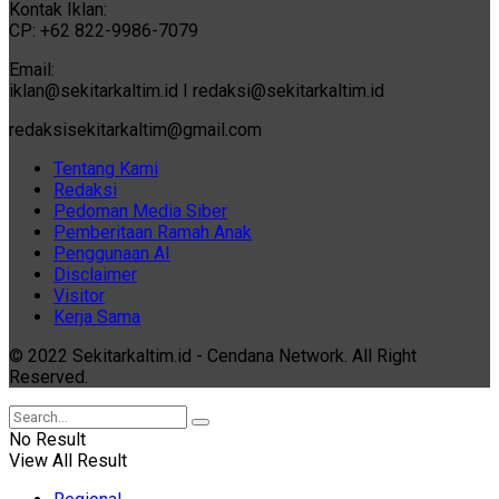
Kontak Iklan:
CP: +62 822-9986-7079
Email:
iklan@sekitarkaltim.id I redaksi@sekitarkaltim.id
redaksisekitarkaltim@gmail.com
Tentang Kami
Redaksi
Pedoman Media Siber
Pemberitaan Ramah Anak
Penggunaan AI
Disclaimer
Visitor
Kerja Sama
© 2022 Sekitarkaltim.id - Cendana Network. All Right
Reserved.
No Result
View All Result