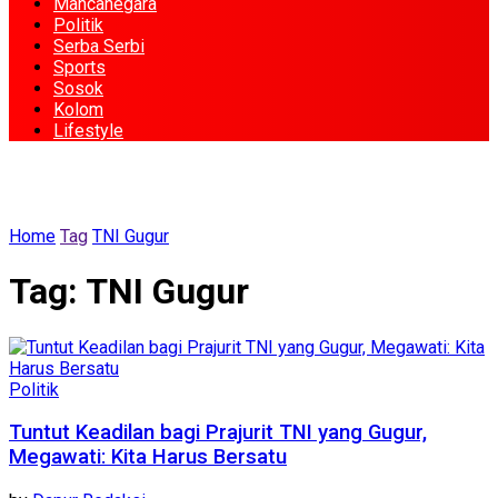
Mancanegara
Politik
Serba Serbi
Sports
Sosok
Kolom
Lifestyle
Home
Tag
TNI Gugur
Tag:
TNI Gugur
Politik
Tuntut Keadilan bagi Prajurit TNI yang Gugur,
Megawati: Kita Harus Bersatu