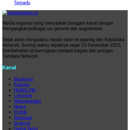
Terpadu
Media regional yang menyajikan beragam kanal dengan
mengangkat pelbagai isu general dan segmented.
Sejak awal mengudara, media siber ini jejaring dari Republika
Network. Seiring waktu, tepatnya sejak 25 Desember 2025,
Sekitarkaltim.id bermigrasi menjadi bagian dari jaringan
Cendana Network.
Kanal
Business
Fashion
HEADLINE
Lifestyle
Mancanegara
News
Politik
Regional
Science
Serba Serbi