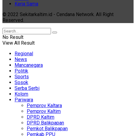
Kerja Sama
© 2022 Sekitarkaltim.id - Cendana Network. All Right
Reserved.
No Result
View All Result
Regional
News
Mancanegara
Politik
Sports
Sosok
Serba Serbi
Kolom
Pariwara
Pemprov Kaltara
Pemprov Kaltim
DPRD Kaltim
DPRD Balikpapan
Pemkot Balikpapan
Pemkab PPU