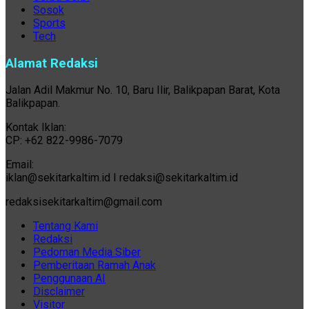
Sosok
Sports
Tech
Alamat Redaksi
Jalan Adil Makmur No. 10, Baru Ilir, Balikpapan Barat, Kota
Balikpapan.
Kontak Iklan:
CP: +62 822-9986-7079
Email:
iklan@sekitarkaltim.id I redaksi@sekitarkaltim.id
redaksisekitarkaltim@gmail.com
Tentang Kami
Redaksi
Pedoman Media Siber
Pemberitaan Ramah Anak
Penggunaan AI
Disclaimer
Visitor