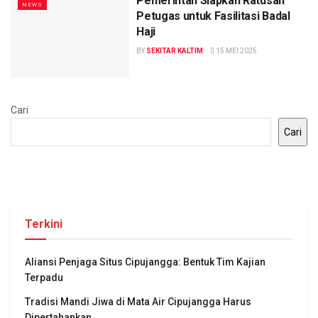
Pemerintah Siapkan Ratusan
NEWS
Petugas untuk Fasilitasi Badal
Haji
BY
SEKITAR KALTIM
15 MEI 2025
Cari
Cari
Terkini
Aliansi Penjaga Situs Cipujangga: Bentuk Tim Kajian
Terpadu
Tradisi Mandi Jiwa di Mata Air Cipujangga Harus
Dipertahankan