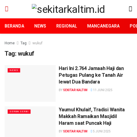
BERANDA
NEWS
REGIONAL
MANCANEGARA
POL
Home
Tag
wukuf
Tag:
wukuf
Hari Ini 2.764 Jamaah Haji dan
NEWS
Petugas Pulang ke Tanah Air
lewat Dua Bandara
BY
SEKITAR KALTIM
11 JUNI 2025
Yaumul Khulaif, Tradisi Wanita
SERBA SERBI
Makkah Ramaikan Masjidil
Haram saat Puncak Haji
BY
SEKITAR KALTIM
5 JUNI 2025