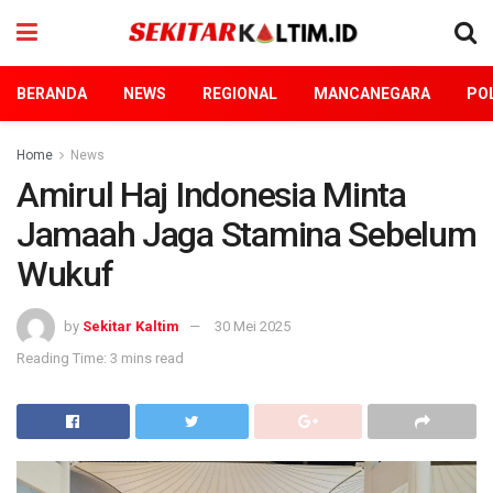
BERANDA
NEWS
REGIONAL
MANCANEGARA
POL
Home
News
Amirul Haj Indonesia Minta
Jamaah Jaga Stamina Sebelum
Wukuf
by
Sekitar Kaltim
30 Mei 2025
Reading Time: 3 mins read