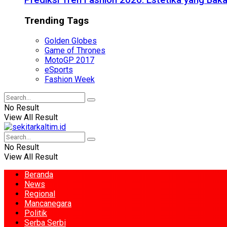
Prediksi Tren Fashion 2026: Estetika yang Bak
Trending Tags
Golden Globes
Game of Thrones
MotoGP 2017
eSports
Fashion Week
No Result
View All Result
No Result
View All Result
Beranda
News
Regional
Mancanegara
Politik
Serba Serbi