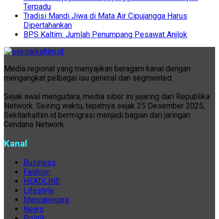
Terpadu
Tradisi Mandi Jiwa di Mata Air Cipujangga Harus
Dipertahankan
BPS Kaltim: Jumlah Penumpang Pesawat Anjlok
Media regional yang menyajikan beragam kanal dengan
mengangkat pelbagai isu general dan segmented.
Sejak awal mengudara, media siber ini jejaring dari Republika
Network. Seiring waktu, tepatnya sejak 25 Desember 2025,
Sekitarkaltim.id bermigrasi menjadi bagian dari jaringan
Cendana Network.
Kanal
Business
Fashion
HEADLINE
Lifestyle
Mancanegara
News
Politik