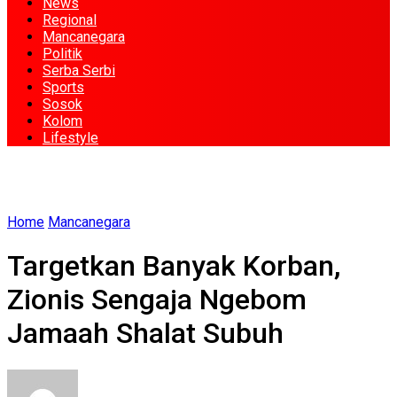
News
Regional
Mancanegara
Politik
Serba Serbi
Sports
Sosok
Kolom
Lifestyle
Home
Mancanegara
Targetkan Banyak Korban,
Zionis Sengaja Ngebom
Jamaah Shalat Subuh