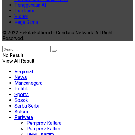
Penggunaan AI
Disclaimer
Visitor
Kerja Sama
© 2022 Sekitarkaltim.id - Cendana Network. All Right
Reserved.
No Result
View All Result
Regional
News
Mancanegara
Politik
Sports
Sosok
Serba Serbi
Kolom
Pariwara
Pemprov Kaltara
Pemprov Kaltim
DPRD Kaltim