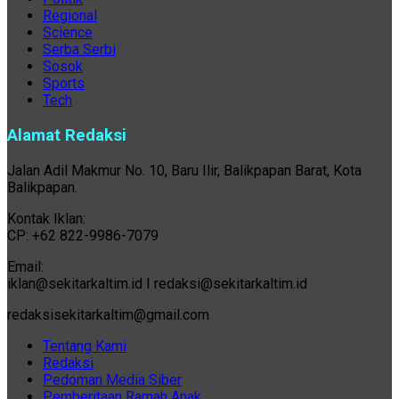
Regional
Science
Serba Serbi
Sosok
Sports
Tech
Alamat Redaksi
Jalan Adil Makmur No. 10, Baru Ilir, Balikpapan Barat, Kota
Balikpapan.
Kontak Iklan:
CP: +62 822-9986-7079
Email:
iklan@sekitarkaltim.id I redaksi@sekitarkaltim.id
redaksisekitarkaltim@gmail.com
Tentang Kami
Redaksi
Pedoman Media Siber
Pemberitaan Ramah Anak