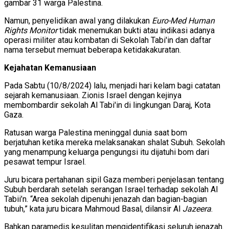
gambar 31 warga Palestina.
Namun, penyelidikan awal yang dilakukan
Euro-Med Human
Rights Monitor
tidak menemukan bukti atau indikasi adanya
operasi militer atau kombatan di Sekolah Tabi'in dan daftar
nama tersebut memuat beberapa ketidakakuratan.
Kejahatan Kemanusiaan
Pada Sabtu (10/8/2024) lalu, menjadi hari kelam bagi catatan
sejarah kemanusiaan. Zionis Israel dengan kejinya
membombardir sekolah Al Tabi'in di lingkungan Daraj, Kota
Gaza.
Ratusan warga Palestina meninggal dunia saat bom
berjatuhan ketika mereka melaksanakan shalat Subuh. Sekolah
yang menampung keluarga pengungsi itu dijatuhi bom dari
pesawat tempur Israel.
Juru bicara pertahanan sipil Gaza memberi penjelasan tentang
Subuh berdarah setelah serangan Israel terhadap sekolah Al
Tabii’n. “Area sekolah dipenuhi jenazah dan bagian-bagian
tubuh,” kata juru bicara Mahmoud Basal, dilansir Al
Jazeera
.
Bahkan paramedis kesulitan mengidentifikasi seluruh jenazah.