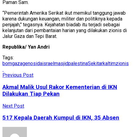
Paman Sam.
“Pemerintah Amerika Serikat ikut memikul tanggung jawab
karena dukungan keuangan, militer dan politiknya kepada
penjajah," tegasnya. Kejahatan biadab itu terjadi sebagai
kelanjutan dari pembantaian harian yang dilakukan zionis di
Jalur Gaza dan Tepi Barat.
Republika/ Yan Andri
Tags:
bom
gaza
genosida
israel
masjid
palestina
Sekitarkaltim
zionis
Previous Post
Akmal Malik Usul Rakor Kementerian di IKN
Dilakukan Tiap Pekan
Next Post
517 Kepala Daerah Kumpul di IKN, 35 Absen