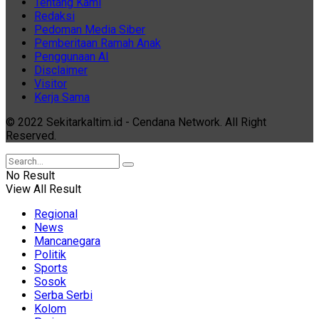
Tentang Kami
Redaksi
Pedoman Media Siber
Pemberitaan Ramah Anak
Penggunaan AI
Disclaimer
Visitor
Kerja Sama
© 2022 Sekitarkaltim.id - Cendana Network. All Right
Reserved.
No Result
View All Result
Regional
News
Mancanegara
Politik
Sports
Sosok
Serba Serbi
Kolom