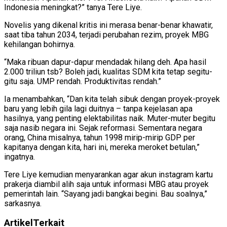
Indonesia meningkat?” tanya Tere Liye.
Novelis yang dikenal kritis ini merasa benar-benar khawatir,
saat tiba tahun 2034, terjadi perubahan rezim, proyek MBG
kehilangan bohirnya.
“Maka ribuan dapur-dapur mendadak hilang deh. Apa hasil
2.000 triliun tsb? Boleh jadi, kualitas SDM kita tetap segitu-
gitu saja. UMP rendah. Produktivitas rendah.”
Ia menambahkan, “Dan kita telah sibuk dengan proyek-proyek
baru yang lebih gila lagi duitnya – tanpa kejelasan apa
hasilnya, yang penting elektabilitas naik. Muter-muter begitu
saja nasib negara ini. Sejak reformasi. Sementara negara
orang, China misalnya, tahun 1998 mirip-mirip GDP per
kapitanya dengan kita, hari ini, mereka meroket betulan,”
ingatnya.
Tere Liye kemudian menyarankan agar akun instagram kartu
prakerja diambil alih saja untuk informasi MBG atau proyek
pemerintah lain. “Sayang jadi bangkai begini. Bau soalnya,”
sarkasnya.
Artikel
Terkait