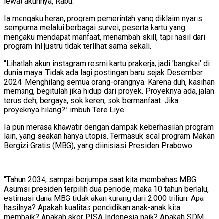
lewat akunnya, Rabu.
Ia mengaku heran, program pemerintah yang diklaim nyaris
sempurna melalui berbagai survei, peserta kartu yang
mengaku mendapat manfaat, menambah skill, tapi hasil dari
program ini justru tidak terlihat sama sekali.
“Lihatlah akun instagram resmi kartu prakerja, jadi 'bangkai' di
dunia maya. Tidak ada lagi postingan baru sejak Desember
2024. Menghilang semua orang-orangnya. Karena duh, kasihan
memang, begitulah jika hidup dari proyek. Proyeknya ada, jalan
terus deh, bergaya, sok keren, sok bermanfaat. Jika
proyeknya hilang?” imbuh Tere Liye.
Ia pun merasa khawatir dengan dampak keberhasilan program
lain, yang seakan hanya utopis. Termasuk soal program Makan
Bergizi Gratis (MBG), yang diinisiasi Presiden Prabowo.
“Tahun 2034, sampai berjumpa saat kita membahas MBG.
Asumsi presiden terpilih dua periode; maka 10 tahun berlalu,
estimasi dana MBG tidak akan kurang dari 2.000 triliun. Apa
hasilnya? Apakah kualitas pendidikan anak-anak kita
membaik? Apakah skor PISA Indonesia naik? Apakah SDM