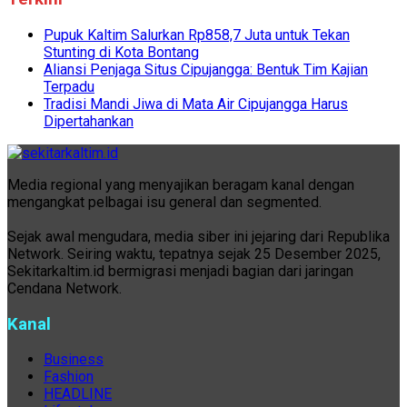
Pupuk Kaltim Salurkan Rp858,7 Juta untuk Tekan
Stunting di Kota Bontang
Aliansi Penjaga Situs Cipujangga: Bentuk Tim Kajian
Terpadu
Tradisi Mandi Jiwa di Mata Air Cipujangga Harus
Dipertahankan
Media regional yang menyajikan beragam kanal dengan
mengangkat pelbagai isu general dan segmented.
Sejak awal mengudara, media siber ini jejaring dari Republika
Network. Seiring waktu, tepatnya sejak 25 Desember 2025,
Sekitarkaltim.id bermigrasi menjadi bagian dari jaringan
Cendana Network.
Kanal
Business
Fashion
HEADLINE