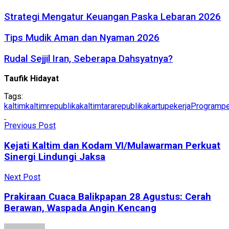
Strategi Mengatur Keuangan Paska Lebaran 2026
Tips Mudik Aman dan Nyaman 2026
Rudal Sejjil Iran, Seberapa Dahsyatnya?
Taufik Hidayat
Tags:
kaltim
kaltimrepublika
kaltimtararepublika
kartupekerja
Programpe
Previous Post
Kejati Kaltim dan Kodam VI/Mulawarman Perkuat
Sinergi Lindungi Jaksa
Next Post
Prakiraan Cuaca Balikpapan 28 Agustus: Cerah
Berawan, Waspada Angin Kencang