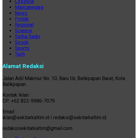
Lifestyle
Mancanegara
News
Politik
Regional
Science
Serba Serbi
Sosok
Sports
Tech
Alamat Redaksi
Jalan Adil Makmur No. 10, Baru Ilir, Balikpapan Barat, Kota
Balikpapan.
Kontak Iklan:
CP: +62 822-9986-7079
Email:
iklan@sekitarkaltim.id I redaksi@sekitarkaltim.id
redaksisekitarkaltim@gmail.com