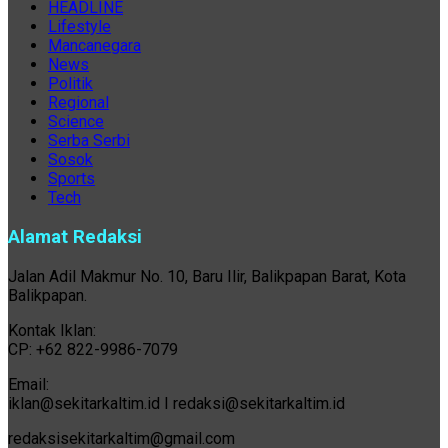
HEADLINE
Lifestyle
Mancanegara
News
Politik
Regional
Science
Serba Serbi
Sosok
Sports
Tech
Alamat Redaksi
Jalan Adil Makmur No. 10, Baru Ilir, Balikpapan Barat, Kota
Balikpapan.
Kontak Iklan:
CP: +62 822-9986-7079
Email:
iklan@sekitarkaltim.id I redaksi@sekitarkaltim.id
redaksisekitarkaltim@gmail.com