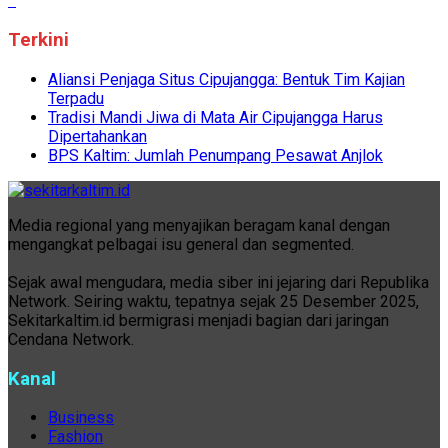
Terkini
Aliansi Penjaga Situs Cipujangga: Bentuk Tim Kajian
Terpadu
Tradisi Mandi Jiwa di Mata Air Cipujangga Harus
Dipertahankan
BPS Kaltim: Jumlah Penumpang Pesawat Anjlok
Media regional yang menyajikan beragam kanal dengan
mengangkat pelbagai isu general dan segmented.
Sejak awal mengudara, media siber ini jejaring dari Republika
Network. Seiring waktu, tepatnya sejak 25 Desember 2025,
Sekitarkaltim.id bermigrasi menjadi bagian dari jaringan
Cendana Network.
Kanal
Business
Fashion