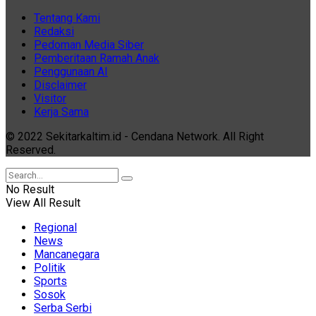
Tentang Kami
Redaksi
Pedoman Media Siber
Pemberitaan Ramah Anak
Penggunaan AI
Disclaimer
Visitor
Kerja Sama
© 2022 Sekitarkaltim.id - Cendana Network. All Right
Reserved.
No Result
View All Result
Regional
News
Mancanegara
Politik
Sports
Sosok
Serba Serbi