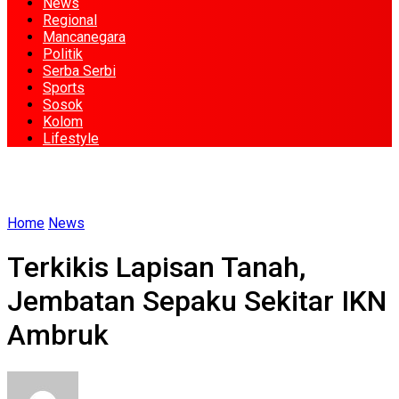
News
Regional
Mancanegara
Politik
Serba Serbi
Sports
Sosok
Kolom
Lifestyle
Home
News
Terkikis Lapisan Tanah,
Jembatan Sepaku Sekitar IKN
Ambruk