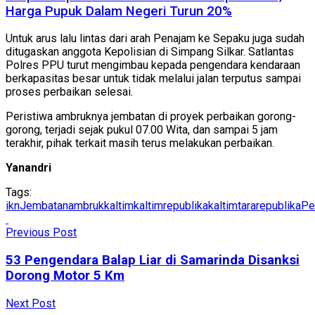
Harga Pupuk Dalam Negeri Turun 20%
Untuk arus lalu lintas dari arah Penajam ke Sepaku juga sudah
ditugaskan anggota Kepolisian di Simpang Silkar. Satlantas
Polres PPU turut mengimbau kepada pengendara kendaraan
berkapasitas besar untuk tidak melalui jalan terputus sampai
proses perbaikan selesai.
Peristiwa ambruknya jembatan di proyek perbaikan gorong-
gorong, terjadi sejak pukul 07.00 Wita, dan sampai 5 jam
terakhir, pihak terkait masih terus melakukan perbaikan.
Yanandri
Tags:
ikn
Jembatanambruk
kaltim
kaltimrepublika
kaltimtararepublika
Pe
Previous Post
53 Pengendara Balap Liar di Samarinda Disanksi
Dorong Motor 5 Km
Next Post