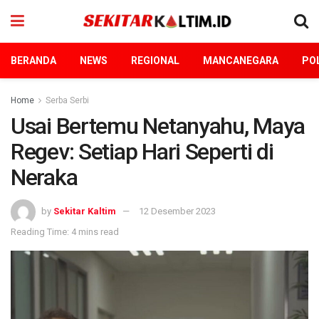
BERANDA
NEWS
REGIONAL
MANCANEGARA
POL
Home
Serba Serbi
Usai Bertemu Netanyahu, Maya
Regev: Setiap Hari Seperti di
Neraka
by
Sekitar Kaltim
12 Desember 2023
Reading Time: 4 mins read