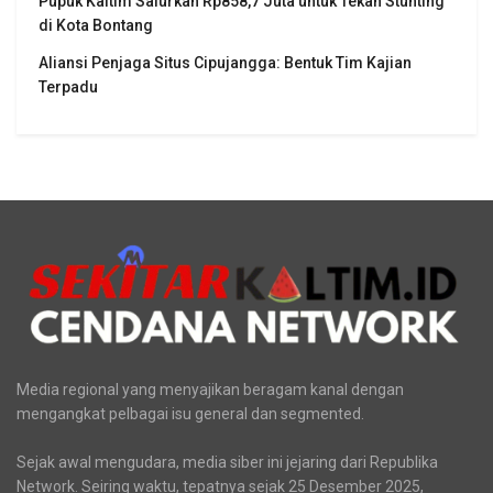
Terkini
BNN Kaltim Tangkap Dua Kurir Narkoba Jaringan Lintas
Provinsi
Pupuk Kaltim Salurkan Rp858,7 Juta untuk Tekan Stunting
di Kota Bontang