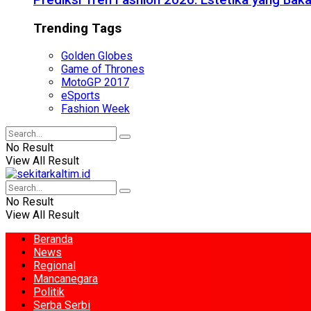
Prediksi Tren Fashion 2026: Estetika yang Bak
Trending Tags
Golden Globes
Game of Thrones
MotoGP 2017
eSports
Fashion Week
No Result
View All Result
No Result
View All Result
Beranda
News
Regional
Mancanegara
Politik
Serba Serbi