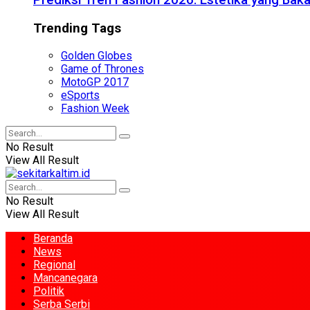
Prediksi Tren Fashion 2026: Estetika yang Bak
Trending Tags
Golden Globes
Game of Thrones
MotoGP 2017
eSports
Fashion Week
No Result
View All Result
No Result
View All Result
Beranda
News
Regional
Mancanegara
Politik
Serba Serbi