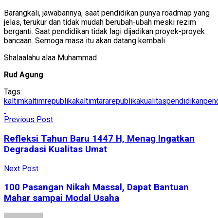
Barangkali, jawabannya, saat pendidikan punya roadmap yang
jelas, terukur dan tidak mudah berubah-ubah meski rezim
berganti. Saat pendidikan tidak lagi dijadikan proyek-proyek
bancaan. Semoga masa itu akan datang kembali.
Shalaalahu alaa Muhammad
Rud Agung
Tags:
kaltim
kaltimrepublika
kaltimtararepublika
kualitaspendidikan
pen
Previous Post
Refleksi Tahun Baru 1447 H, Menag Ingatkan
Degradasi Kualitas Umat
Next Post
100 Pasangan Nikah Massal, Dapat Bantuan
Mahar sampai Modal Usaha