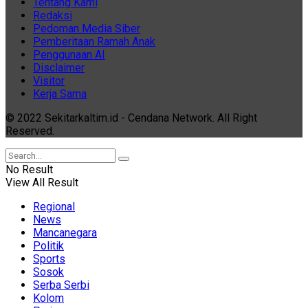
Tentang Kami
Redaksi
Pedoman Media Siber
Pemberitaan Ramah Anak
Penggunaan AI
Disclaimer
Visitor
Kerja Sama
© 2022 Sekitarkaltim.id - Cendana Network. All Right
Reserved.
No Result
View All Result
Regional
News
Mancanegara
Politik
Sports
Sosok
Serba Serbi
Kolom