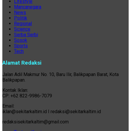
Lifestyle
Mancanegara
News
Politik
Regional
Science
Serba Serbi
Sosok
Sports
Tech
Alamat Redaksi
Jalan Adil Makmur No. 10, Baru Ilir, Balikpapan Barat, Kota
Balikpapan.
Kontak Iklan:
CP: +62 822-9986-7079
Email:
iklan@sekitarkaltim.id I redaksi@sekitarkaltim.id
redaksisekitarkaltim@gmail.com