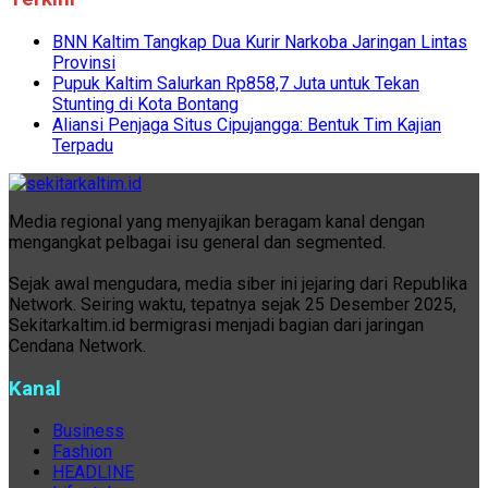
BNN Kaltim Tangkap Dua Kurir Narkoba Jaringan Lintas
Provinsi
Pupuk Kaltim Salurkan Rp858,7 Juta untuk Tekan
Stunting di Kota Bontang
Aliansi Penjaga Situs Cipujangga: Bentuk Tim Kajian
Terpadu
Media regional yang menyajikan beragam kanal dengan
mengangkat pelbagai isu general dan segmented.
Sejak awal mengudara, media siber ini jejaring dari Republika
Network. Seiring waktu, tepatnya sejak 25 Desember 2025,
Sekitarkaltim.id bermigrasi menjadi bagian dari jaringan
Cendana Network.
Kanal
Business
Fashion
HEADLINE