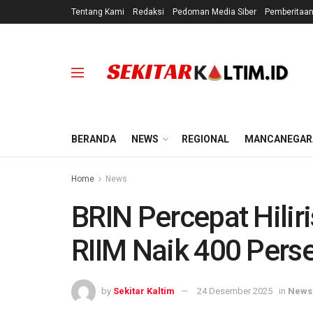
Tentang Kami
Redaksi
Pedoman Media Siber
Pemberitaa
BERANDA
NEWS
REGIONAL
MANCANEGAR
Home
News
BRIN Percepat Hilir
RIIM Naik 400 Pers
by
Sekitar Kaltim
24 Desember 2025
in
News