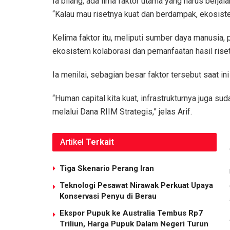
Ia bilang, ada lima faktor utama yang harus berja
“Kalau mau risetnya kuat dan berdampak, ekosistem
Kelima faktor itu, meliputi sumber daya manusia, pe
ekosistem kolaborasi dan pemanfaatan hasil riset
Ia menilai, sebagian besar faktor tersebut saat ini 
“Human capital kita kuat, infrastrukturnya juga s
melalui Dana RIIM Strategis,” jelas Arif.
Artikel
Terkait
Tiga Skenario Perang Iran
Teknologi Pesawat Nirawak Perkuat Upaya
Konservasi Penyu di Berau
Ekspor Pupuk ke Australia Tembus Rp7
Triliun, Harga Pupuk Dalam Negeri Turun