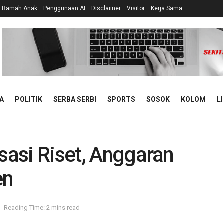
n Ramah Anak
Penggunaan AI
Disclaimer
Visitor
Kerja Sama
A
POLITIK
SERBA SERBI
SPORTS
SOSOK
KOLOM
L
isasi Riset, Anggaran
en
Reading Time: 2 mins read