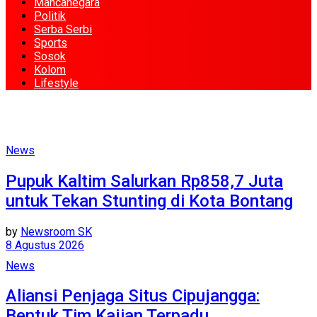
Mancanegara
Politik
Serba Serbi
Sports
Sosok
Kolom
Lifestyle
News
Pupuk Kaltim Salurkan Rp858,7 Juta
untuk Tekan Stunting di Kota Bontang
by
Newsroom SK
8 Agustus 2026
News
Aliansi Penjaga Situs Cipujangga:
Bentuk Tim Kajian Terpadu