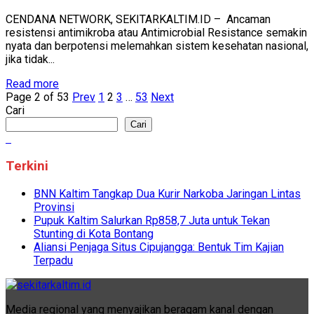
CENDANA NETWORK, SEKITARKALTIM.ID – Ancaman
resistensi antimikroba atau Antimicrobial Resistance semakin
nyata dan berpotensi melemahkan sistem kesehatan nasional,
jika tidak...
Read more
Page 2 of 53
Prev
1
2
3
…
53
Next
Cari
Cari
Terkini
BNN Kaltim Tangkap Dua Kurir Narkoba Jaringan Lintas
Provinsi
Pupuk Kaltim Salurkan Rp858,7 Juta untuk Tekan
Stunting di Kota Bontang
Aliansi Penjaga Situs Cipujangga: Bentuk Tim Kajian
Terpadu
Media regional yang menyajikan beragam kanal dengan