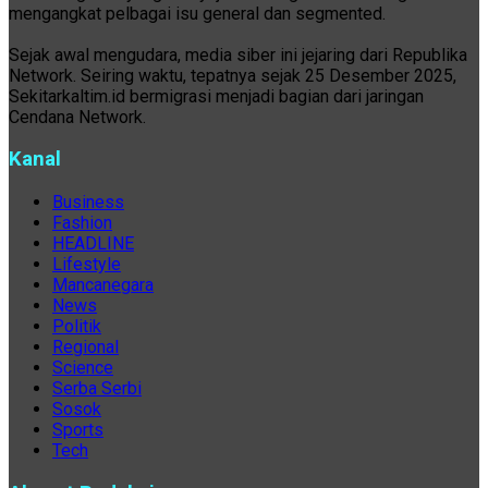
mengangkat pelbagai isu general dan segmented.
Sejak awal mengudara, media siber ini jejaring dari Republika
Network. Seiring waktu, tepatnya sejak 25 Desember 2025,
Sekitarkaltim.id bermigrasi menjadi bagian dari jaringan
Cendana Network.
Kanal
Business
Fashion
HEADLINE
Lifestyle
Mancanegara
News
Politik
Regional
Science
Serba Serbi
Sosok
Sports
Tech