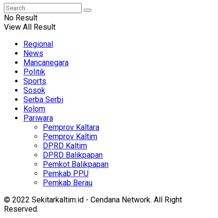
No Result
View All Result
Regional
News
Mancanegara
Politik
Sports
Sosok
Serba Serbi
Kolom
Pariwara
Pemprov Kaltara
Pemprov Kaltim
DPRD Kaltim
DPRD Balikpapan
Pemkot Balikpapan
Pemkab PPU
Pemkab Berau
© 2022 Sekitarkaltim.id - Cendana Network. All Right
Reserved.