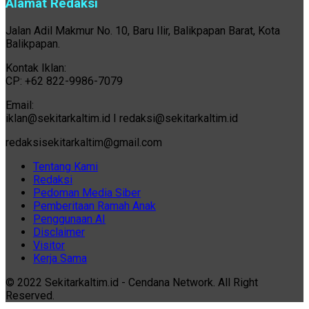
Alamat Redaksi
Jalan Adil Makmur No. 10, Baru Ilir, Balikpapan Barat, Kota
Balikpapan.
Kontak Iklan:
CP: +62 822-9986-7079
Email:
iklan@sekitarkaltim.id I redaksi@sekitarkaltim.id
redaksisekitarkaltim@gmail.com
Tentang Kami
Redaksi
Pedoman Media Siber
Pemberitaan Ramah Anak
Penggunaan AI
Disclaimer
Visitor
Kerja Sama
© 2022 Sekitarkaltim.id - Cendana Network. All Right
Reserved.