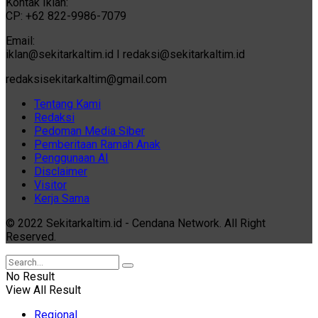
Kontak Iklan:
CP: +62 822-9986-7079
Email:
iklan@sekitarkaltim.id I redaksi@sekitarkaltim.id
redaksisekitarkaltim@gmail.com
Tentang Kami
Redaksi
Pedoman Media Siber
Pemberitaan Ramah Anak
Penggunaan AI
Disclaimer
Visitor
Kerja Sama
© 2022 Sekitarkaltim.id - Cendana Network. All Right
Reserved.
No Result
View All Result
Regional