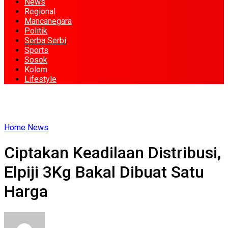
News
Regional
Mancanegara
Politik
Serba Serbi
Sports
Sosok
Kolom
Lifestyle
Home
News
Ciptakan Keadilaan Distribusi,
Elpiji 3Kg Bakal Dibuat Satu
Harga