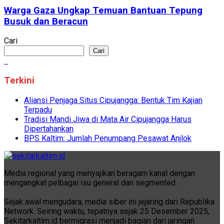
Warga Gaza Ungkap Temuan Bantuan Tepung
Busuk dan Beracun
Cari
Cari
Terkini
Aliansi Penjaga Situs Cipujangga: Bentuk Tim Kajian
Terpadu
Tradisi Mandi Jiwa di Mata Air Cipujangga Harus
Dipertahankan
BPS Kaltim: Jumlah Penumpang Pesawat Anjlok
Media regional yang menyajikan beragam kanal dengan
mengangkat pelbagai isu general dan segmented.
Sejak awal mengudara, media siber ini jejaring dari Republika
Network. Seiring waktu, tepatnya sejak 25 Desember 2025,
Sekitarkaltim.id bermigrasi menjadi bagian dari jaringan