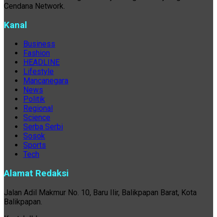
Cendana Network.
Kanal
Business
Fashion
HEADLINE
Lifestyle
Mancanegara
News
Politik
Regional
Science
Serba Serbi
Sosok
Sports
Tech
Alamat Redaksi
Jalan Adil Makmur No. 10, Baru Ilir, Balikpapan Barat, Kota
Balikpapan.