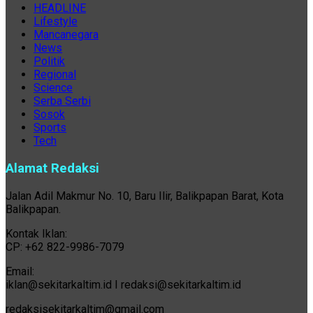
HEADLINE
Lifestyle
Mancanegara
News
Politik
Regional
Science
Serba Serbi
Sosok
Sports
Tech
Alamat Redaksi
Jalan Adil Makmur No. 10, Baru Ilir, Balikpapan Barat, Kota
Balikpapan.
Kontak Iklan:
CP: +62 822-9986-7079
Email:
iklan@sekitarkaltim.id I redaksi@sekitarkaltim.id
redaksisekitarkaltim@gmail.com