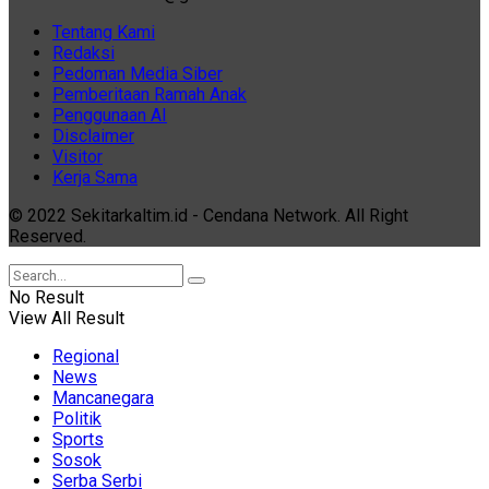
Tentang Kami
Redaksi
Pedoman Media Siber
Pemberitaan Ramah Anak
Penggunaan AI
Disclaimer
Visitor
Kerja Sama
© 2022 Sekitarkaltim.id - Cendana Network. All Right
Reserved.
No Result
View All Result
Regional
News
Mancanegara
Politik
Sports
Sosok
Serba Serbi