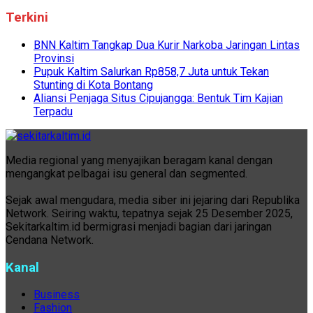
Terkini
BNN Kaltim Tangkap Dua Kurir Narkoba Jaringan Lintas
Provinsi
Pupuk Kaltim Salurkan Rp858,7 Juta untuk Tekan
Stunting di Kota Bontang
Aliansi Penjaga Situs Cipujangga: Bentuk Tim Kajian
Terpadu
Media regional yang menyajikan beragam kanal dengan
mengangkat pelbagai isu general dan segmented.
Sejak awal mengudara, media siber ini jejaring dari Republika
Network. Seiring waktu, tepatnya sejak 25 Desember 2025,
Sekitarkaltim.id bermigrasi menjadi bagian dari jaringan
Cendana Network.
Kanal
Business
Fashion