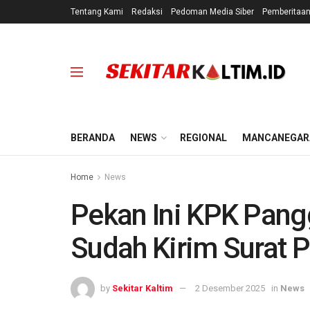
Tentang Kami
Redaksi
Pedoman Media Siber
Pemberitaa
BERANDA
NEWS
REGIONAL
MANCANEGAR
Home
News
Pekan Ini KPK Pang
Sudah Kirim Surat 
by
Sekitar Kaltim
2 Desember 2025
in
News