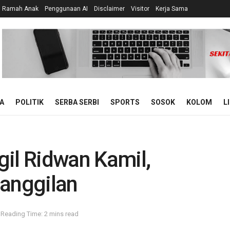
n Ramah Anak
Penggunaan AI
Disclaimer
Visitor
Kerja Sama
A
POLITIK
SERBA SERBI
SPORTS
SOSOK
KOLOM
L
gil Ridwan Kamil,
Panggilan
Reading Time: 2 mins read