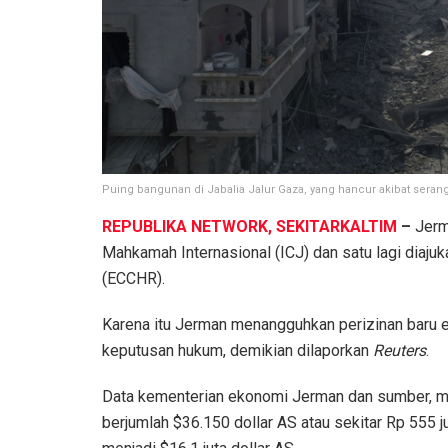
Puing bangunan di Jabalia Jalur Gaza, yang hancur akibat serang
REPUBLIKA NETWORK, SEKITARKALTIM
–
Jerm
Mahkamah Internasional (ICJ) dan satu lagi diaju
(ECCHR).
Karena itu Jerman menangguhkan perizinan baru 
keputusan hukum, demikian dilaporkan
Reuters
.
Data kementerian ekonomi Jerman dan sumber, men
berjumlah $36.150 dollar AS atau sekitar Rp 555 j