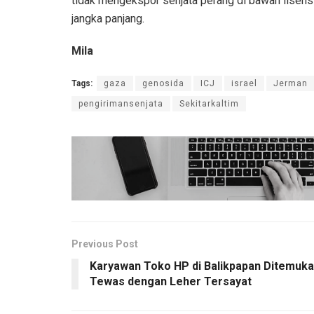
tidak mengekspor senjata perang di bawah lisensi
jangka panjang.
Mila
Tags:
gaza
genosida
ICJ
israel
Jerman
pengirimansenjata
Sekitarkaltim
Previous Post
Karyawan Toko HP di Balikpapan Ditemuk
Tewas dengan Leher Tersayat