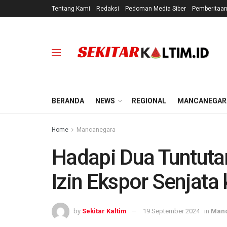
Tentang Kami
Redaksi
Pedoman Media Siber
Pemberitaa
BERANDA
NEWS
REGIONAL
MANCANEGAR
Home
Mancanegara
Hadapi Dua Tuntut
Izin Ekspor Senjata 
by
Sekitar Kaltim
19 September 2024
in
Man