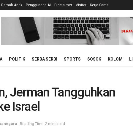
n Ramah Anak
Penggunaan AI
Disclaimer
Visitor
Kerja Sama
A
POLITIK
SERBA SERBI
SPORTS
SOSOK
KOLOM
L
an, Jerman Tangguhkan
ke Israel
canegara
Reading Time: 2 mins read