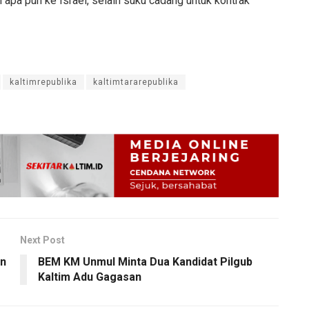
 apa pun ke Israel, selain suku cadang untuk kontrak
kaltimrepublika
kaltimtararepublika
Next Post
an
BEM KM Unmul Minta Dua Kandidat Pilgub
Kaltim Adu Gagasan