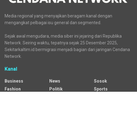
Media regional yang menyajikan beragam kanal dengan
mengangkat pelbagai isu general dan segmented.
Sejak awal mengudara, media siber ini jejaring dari Republika
Network. Seiring waktu, tepatnya sejak 25 Desember 2025,
Sekitarkaltim.id bermigrasi menjadi bagian dari jaringan Cendana
Network.
Kanal
Business
News
Sosok
Fashion
Politik
Sports
HEADLINE
Regional
Tech
Lifestyle
Science
Mancanegara
Serba Serbi
Alamat Redaksi