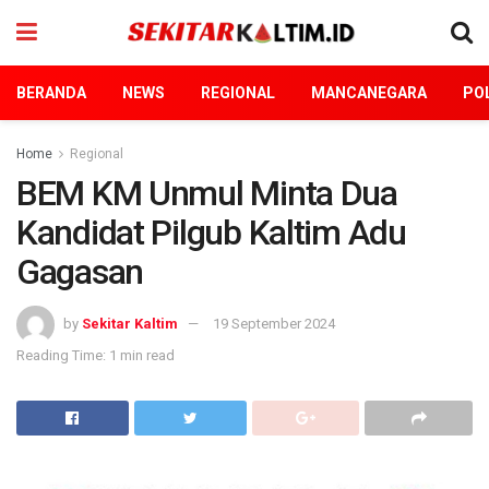
BERANDA
NEWS
REGIONAL
MANCANEGARA
POL
Home
Regional
BEM KM Unmul Minta Dua
Kandidat Pilgub Kaltim Adu
Gagasan
by
Sekitar Kaltim
19 September 2024
Reading Time: 1 min read