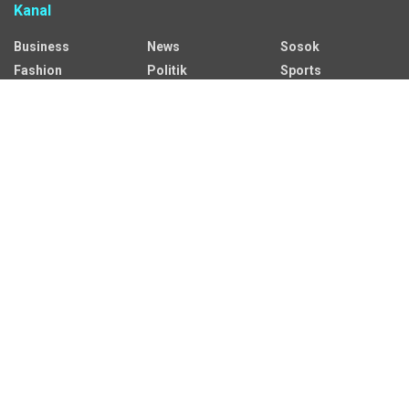
Kanal
Business
News
Sosok
Fashion
Politik
Sports
HEADLINE
Regional
Tech
Lifestyle
Science
Mancanegara
Serba Serbi
Alamat Redaksi
Jalan Adil Makmur No. 10, Baru Ilir, Balikpapan Barat, Kota
Balikpapan.
Kontak Iklan:
CP: +62 822-9986-7079
Email:
iklan@sekitarkaltim.id I redaksi@sekitarkaltim.id
redaksisekitarkaltim@gmail.com