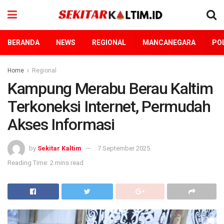
BERANDA
NEWS
REGIONAL
MANCANEGARA
POL
Home
Regional
Kampung Merabu Berau Kaltim
Terkoneksi Internet, Permudah
Akses Informasi
by
Sekitar Kaltim
7 September 2025
Reading Time: 2 mins read