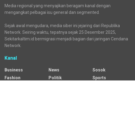
Media regional yang menyajikan beragam kanal dengan
mengangkat pelbagai isu general dan segmented.
Sejak awal mengudara, media siber ini jejaring dari Republika
Network. Seiring waktu, tepatnya sejak 25 Desember 2025,
Sekitarkaltim.id bermigrasi menjadi bagian dari jaringan Cendana
Network.
Kanal
Business
News
Sosok
Fashion
Politik
Sports
HEADLINE
Regional
Tech
Lifestyle
Science
Mancanegara
Serba Serbi
Alamat Redaksi
Jalan Adil Makmur No. 10, Baru Ilir, Balikpapan Barat, Kota