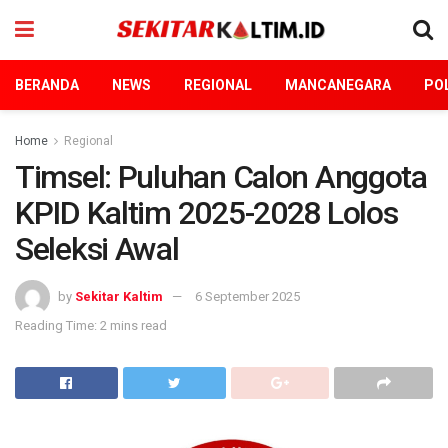
BERANDA
NEWS
REGIONAL
MANCANEGARA
POL
Home
Regional
Timsel: Puluhan Calon Anggota
KPID Kaltim 2025-2028 Lolos
Seleksi Awal
by
Sekitar Kaltim
6 September 2025
Reading Time: 2 mins read