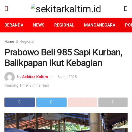
BERANDA
NEWS
REGIONAL
MANCANEGARA
POL
Home
Regional
Prabowo Beli 985 Sapi Kurban,
Balikpapan Ikut Kebagian
by
Sekitar Kaltim
6 Juni 2025
Reading Time: 3 mins read