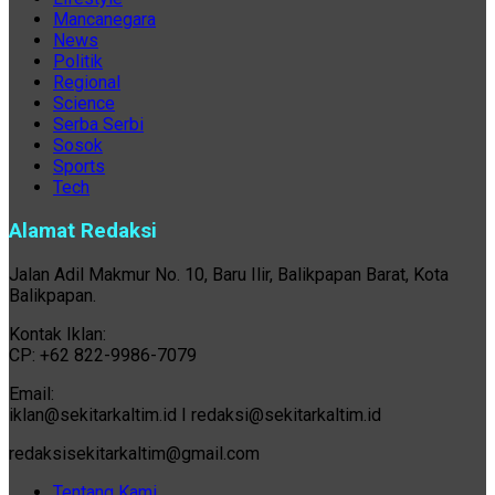
Mancanegara
News
Politik
Regional
Science
Serba Serbi
Sosok
Sports
Tech
Alamat Redaksi
Jalan Adil Makmur No. 10, Baru Ilir, Balikpapan Barat, Kota
Balikpapan.
Kontak Iklan:
CP: +62 822-9986-7079
Email:
iklan@sekitarkaltim.id I redaksi@sekitarkaltim.id
redaksisekitarkaltim@gmail.com
Tentang Kami