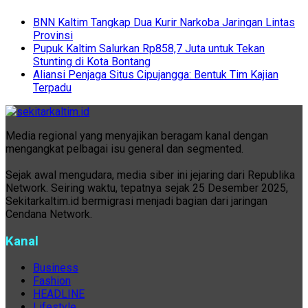
BNN Kaltim Tangkap Dua Kurir Narkoba Jaringan Lintas
Provinsi
Pupuk Kaltim Salurkan Rp858,7 Juta untuk Tekan
Stunting di Kota Bontang
Aliansi Penjaga Situs Cipujangga: Bentuk Tim Kajian
Terpadu
Media regional yang menyajikan beragam kanal dengan
mengangkat pelbagai isu general dan segmented.
Sejak awal mengudara, media siber ini jejaring dari Republika
Network. Seiring waktu, tepatnya sejak 25 Desember 2025,
Sekitarkaltim.id bermigrasi menjadi bagian dari jaringan
Cendana Network.
Kanal
Business
Fashion
HEADLINE
Lifestyle