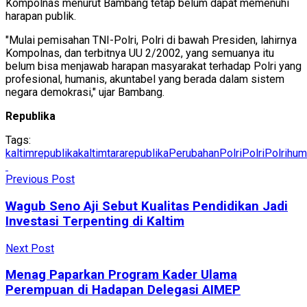
Kompolnas menurut Bambang tetap belum dapat memenuhi
harapan publik.
"Mulai pemisahan TNI-Polri, Polri di bawah Presiden, lahirnya
Kompolnas, dan terbitnya UU 2/2002, yang semuanya itu
belum bisa menjawab harapan masyarakat terhadap Polri yang
profesional, humanis, akuntabel yang berada dalam sistem
negara demokrasi," ujar Bambang.
Republika
Tags:
kaltimrepublika
kaltimtararepublika
PerubahanPolri
Polri
Polrihum
Previous Post
Wagub Seno Aji Sebut Kualitas Pendidikan Jadi
Investasi Terpenting di Kaltim
Next Post
Menag Paparkan Program Kader Ulama
Perempuan di Hadapan Delegasi AIMEP