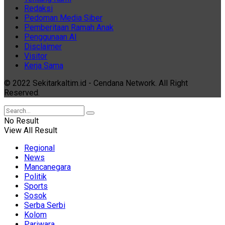
Redaksi
Pedoman Media Siber
Pemberitaan Ramah Anak
Penggunaan AI
Disclaimer
Visitor
Kerja Sama
© 2022 Sekitarkaltim.id - Cendana Network. All Right
Reserved.
No Result
View All Result
Regional
News
Mancanegara
Politik
Sports
Sosok
Serba Serbi
Kolom
Pariwara