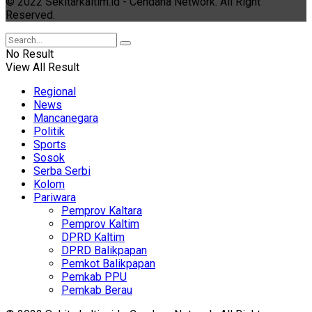
© 2022 Sekitarkaltim.id - Cendana Network. All Right
Reserved.
No Result
View All Result
Regional
News
Mancanegara
Politik
Sports
Sosok
Serba Serbi
Kolom
Pariwara
Pemprov Kaltara
Pemprov Kaltim
DPRD Kaltim
DPRD Balikpapan
Pemkot Balikpapan
Pemkab PPU
Pemkab Berau