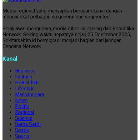
Media regional yang menyajikan beragam kanal dengan
mengangkat pelbagai isu general dan segmented.
Sejak awal mengudara, media siber ini jejaring dari Republika
Network. Seiring waktu, tepatnya sejak 25 Desember 2025,
Sekitarkaltim.id bermigrasi menjadi bagian dari jaringan
Cendana Network.
Kanal
Business
Fashion
HEADLINE
Lifestyle
Mancanegara
News
Politik
Regional
Science
Serba Serbi
Sosok
Sports