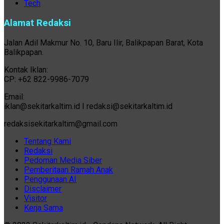
Tech
Alamat Redaksi
Jalan Adil Makmur No. 10, Baru Ilir, Balikpapan Barat, Kota
Balikpapan.
Kontak Iklan:
CP: +62 822-9986-7079
Email:
iklan@sekitarkaltim.id I redaksi@sekitarkaltim.id
redaksisekitarkaltim@gmail.com
Tentang Kami
Redaksi
Pedoman Media Siber
Pemberitaan Ramah Anak
Penggunaan AI
Disclaimer
Visitor
Kerja Sama