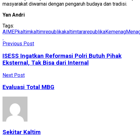
masyarakat diwarnai dengan pengaruh budaya dan tradisi.
Yan Andri
Tags:
AIMEP
kaltim
kaltimrepublika
kaltimtararepublika
Kemenag
Menag
Previous Post
ISESS Ingatkan Reformasi Polri Butuh Pihak
Eksternal, Tak Bisa dari Internal
Next Post
Evaluasi Total MBG
Sekitar Kaltim