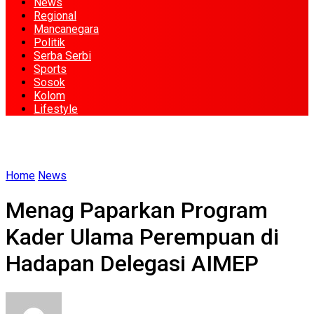
News
Regional
Mancanegara
Politik
Serba Serbi
Sports
Sosok
Kolom
Lifestyle
Home
News
Menag Paparkan Program
Kader Ulama Perempuan di
Hadapan Delegasi AIMEP