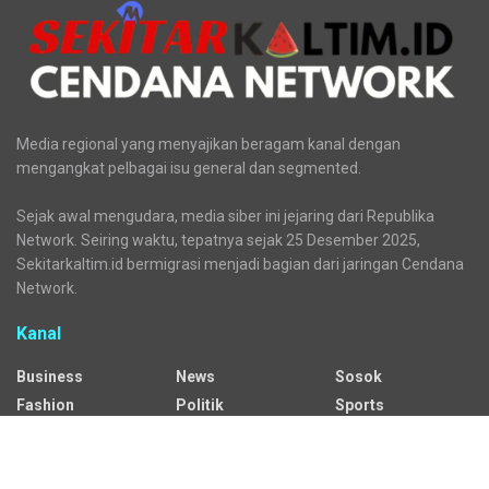
Media regional yang menyajikan beragam kanal dengan
mengangkat pelbagai isu general dan segmented.
Sejak awal mengudara, media siber ini jejaring dari Republika
Network. Seiring waktu, tepatnya sejak 25 Desember 2025,
Sekitarkaltim.id bermigrasi menjadi bagian dari jaringan Cendana
Network.
Kanal
Business
News
Sosok
Fashion
Politik
Sports
HEADLINE
Regional
Tech
Lifestyle
Science