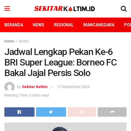
BERANDA
NEWS
REGIONAL
MANCANEGARA
POL
Home
Sports
Jadwal Lengkap Pekan Ke-6
BRI Super League: Borneo FC
Bakal Jajal Persis Solo
by
Sekitar Kaltim
17 September 2025
Reading Time: 3 mins read