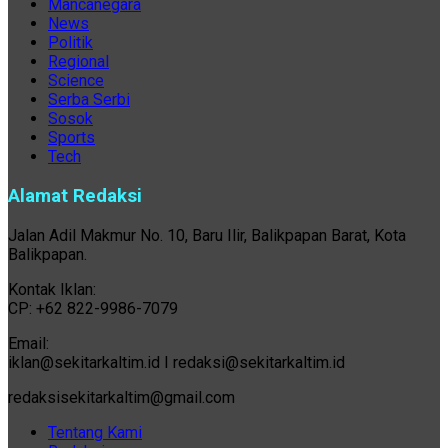
Mancanegara
News
Politik
Regional
Science
Serba Serbi
Sosok
Sports
Tech
Alamat Redaksi
Jalan Adil Makmur No. 10, Baru Ilir, Balikpapan Barat, Kota
Balikpapan.
Kontak Iklan:
CP: +62 822-9986-7079
Email:
iklan@sekitarkaltim.id I redaksi@sekitarkaltim.id
redaksisekitarkaltim@gmail.com
Tentang Kami