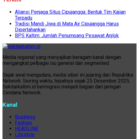
Aliansi Penjaga Situs Cipujangga: Bentuk Tim Kajian
Terpadu
Tradisi Mandi Jiwa di Mata Air Cipujangga Harus
Dipertahankan
BPS Kaltim: Jumlah Penumpang Pesawat Anjlok
Media regional yang menyajikan beragam kanal dengan
mengangkat pelbagai isu general dan segmented.
Sejak awal mengudara, media siber ini jejaring dari Republika
Network. Seiring waktu, tepatnya sejak 25 Desember 2025,
Sekitarkaltim.id bermigrasi menjadi bagian dari jaringan
Cendana Network.
Kanal
Business
Fashion
HEADLINE
Lifestyle