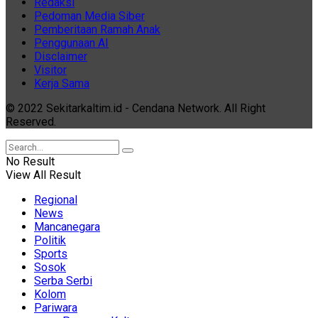
Redaksi
Pedoman Media Siber
Pemberitaan Ramah Anak
Penggunaan AI
Disclaimer
Visitor
Kerja Sama
© 2022 Sekitarkaltim.id - Cendana Network. All Right
Reserved.
No Result
View All Result
Regional
News
Mancanegara
Politik
Sports
Sosok
Serba Serbi
Kolom
Pariwara