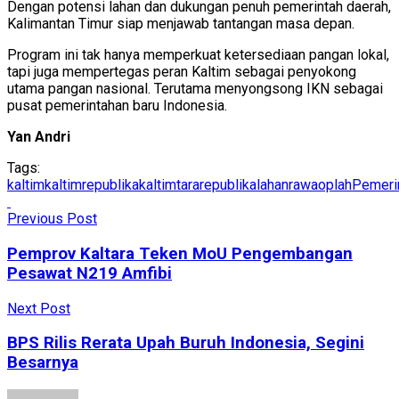
Dengan potensi lahan dan dukungan penuh pemerintah daerah,
Kalimantan Timur siap menjawab tantangan masa depan.
Program ini tak hanya memperkuat ketersediaan pangan lokal,
tapi juga mempertegas peran Kaltim sebagai penyokong
utama pangan nasional. Terutama menyongsong IKN sebagai
pusat pemerintahan baru Indonesia.
Yan Andri
Tags:
kaltim
kaltimrepublika
kaltimtararepublika
lahanrawa
oplah
Pemeri
Previous Post
Pemprov Kaltara Teken MoU Pengembangan
Pesawat N219 Amfibi
Next Post
BPS Rilis Rerata Upah Buruh Indonesia, Segini
Besarnya