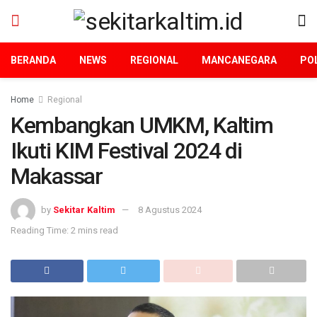
BERANDA
NEWS
REGIONAL
MANCANEGARA
POL
Home
Regional
Kembangkan UMKM, Kaltim
Ikuti KIM Festival 2024 di
Makassar
by
Sekitar Kaltim
8 Agustus 2024
Reading Time: 2 mins read