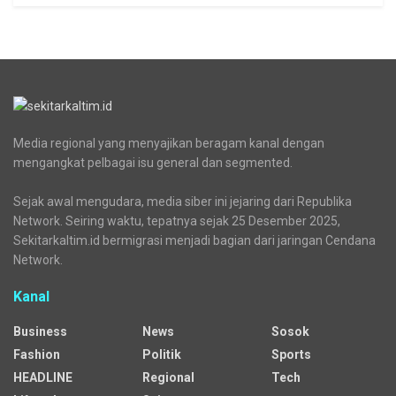
Media regional yang menyajikan beragam kanal dengan
mengangkat pelbagai isu general dan segmented.
Sejak awal mengudara, media siber ini jejaring dari Republika
Network. Seiring waktu, tepatnya sejak 25 Desember 2025,
Sekitarkaltim.id bermigrasi menjadi bagian dari jaringan Cendana
Network.
Kanal
Business
News
Sosok
Fashion
Politik
Sports
HEADLINE
Regional
Tech