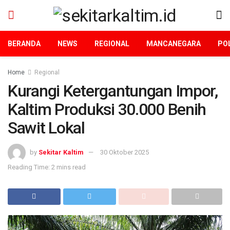
BERANDA
NEWS
REGIONAL
MANCANEGARA
POL
Home
Regional
Kurangi Ketergantungan Impor,
Kaltim Produksi 30.000 Benih
Sawit Lokal
by
Sekitar Kaltim
30 Oktober 2025
Reading Time: 2 mins read