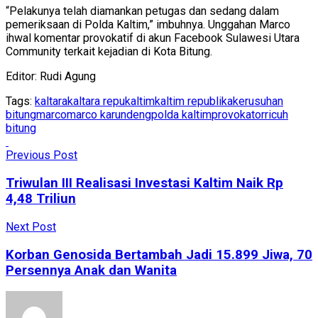
“Pelakunya telah diamankan petugas dan sedang dalam
pemeriksaan di Polda Kaltim,” imbuhnya. Unggahan Marco
ihwal komentar provokatif di akun Facebook Sulawesi Utara
Community terkait kejadian di Kota Bitung.
Editor: Rudi Agung
Tags:
kaltara
kaltara repu
kaltim
kaltim republika
kerusuhan
bitung
marco
marco karundeng
polda kaltim
provokator
ricuh
bitung
Previous Post
Triwulan III Realisasi Investasi Kaltim Naik Rp
4,48 Triliun
Next Post
Korban Genosida Bertambah Jadi 15.899 Jiwa, 70
Persennya Anak dan Wanita