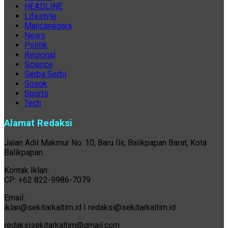
HEADLINE
Lifestyle
Mancanegara
News
Politik
Regional
Science
Serba Serbi
Sosok
Sports
Tech
Alamat Redaksi
Jalan Adil Makmur No. 10, Baru Ilir, Balikpapan Barat, Kota
Balikpapan.
Kontak Iklan:
CP: +62 822-9986-7079
Email:
iklan@sekitarkaltim.id I redaksi@sekitarkaltim.id
redaksisekitarkaltim@gmail.com