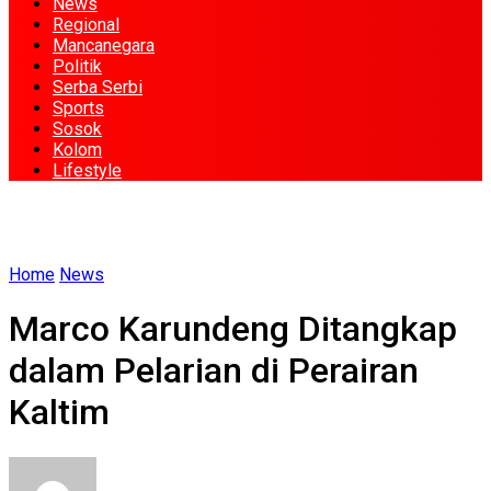
News
Regional
Mancanegara
Politik
Serba Serbi
Sports
Sosok
Kolom
Lifestyle
Home
News
Marco Karundeng Ditangkap
dalam Pelarian di Perairan
Kaltim