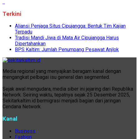
Terkini
Aliansi Penjaga Situs Cipujangga: Bentuk Tim Kajian
Terpadu
Tradisi Mandi Jiwa di Mata Air Cipujangga Harus
Dipertahankan
BPS Kaltim: Jumlah Penumpang Pesawat Anjlok
Media regional yang menyajikan beragam kanal dengan
mengangkat pelbagai isu general dan segmented.
Sejak awal mengudara, media siber ini jejaring dari Republika
Network. Seiring waktu, tepatnya sejak 25 Desember 2025,
Sekitarkaltim.id bermigrasi menjadi bagian dari jaringan
Cendana Network.
Kanal
Business
Fashion