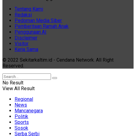
Tentang Kami
Redaksi
Pedoman Media Siber
Pemberitaan Ramah Anak
Penggunaan AI
Disclaimer
Visitor
Kerja Sama
© 2022 Sekitarkaltim.id - Cendana Network. All Right
Reserved.
No Result
View All Result
Regional
News
Mancanegara
Politik
Sports
Sosok
Serba Serbi